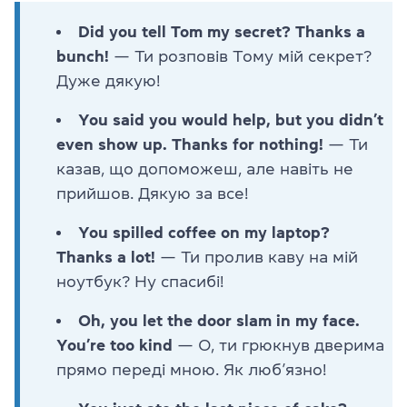
Did you tell Tom my secret? Thanks a
bunch!
— Ти розповів Тому мій секрет?
Дуже дякую!
You said you would help, but you didn’t
even show up. Thanks for nothing!
— Ти
казав, що допоможеш, але навіть не
прийшов. Дякую за все!
You spilled coffee on my laptop?
Thanks a lot!
— Ти пролив каву на мій
ноутбук? Ну спасибі!
Oh, you let the door slam in my face.
You’re too kind
— О, ти грюкнув дверима
прямо переді мною. Як люб’язно!