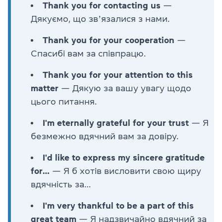
Thank you for contacting us
—
Дякуємо, що звʼязалися з нами.
Thank you for your cooperation
—
Спасибі вам за співпрацю.
Thank you for your attention to this
matter
— Дякую за вашу увагу щодо
цього питання.
I'm eternally grateful for your trust
— Я
безмежно вдячний вам за довіру.
I'd like to express my sincere gratitude
for…
— Я б хотів висловити свою щиру
вдячність за…
I'm very thankful to be a part of this
great team
— Я надзвичайно вдячний за