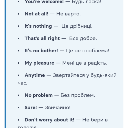
You’re welcome!
— Будь ласка!
Not at all!
— Не варто!
It’s nothing
— Це дрібниці.
That's all right
— Все добре.
It’s no bother!
— Це не проблема!
My pleasure
— Мені це в радість.
Anytime
— Звертайтеся у будь-який
час.
No problem
— Без проблем.
Sure!
— Звичайно!
Don’t worry about it!
— Не бери в
голову!