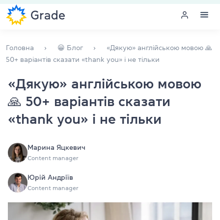
Меню
Головна
😀 Блог
«Дякую» англійською мовою 🙏
50+ варіантів сказати «thank you» і не тільки
Курси англійської
«Дякую» англійською мовою
🙏 50+ варіантів сказати
Навчання для викладачів
«thank you» і не тільки
Англійська для компаній
Підготовка до іспитів
Марина Яцкевич
Content manager
Екзаменаційний центр
Юрій Андріїв
Content manager
Більше про нас