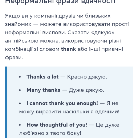
Неформальні фрази вдячності
Якщо ви у компанії друзів чи близьких
знайомих — можете використовувати прості
неформальні вислови. Сказати «дякую»
англійською можна, використовуючи різні
комбінації зі словом
thank
або інші приємні
фрази.
Thanks a lot
— Красно дякую.
Many thanks
— Дуже дякую.
I cannot thank you enough!
— Я не
можу виразити наскільки я вдячний!
How thoughtful of you!
— Це дуже
люб’язно з твого боку!