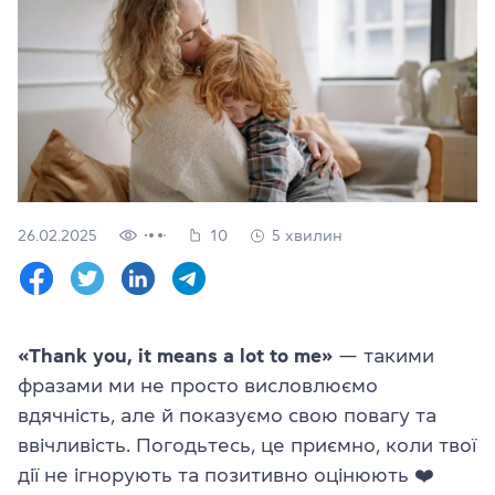
Перевірити
свій
рівень
Залишити заявку
Мова сайту
RU
UK
26.02.2025
10
5 хвилин
(044) 580 11 00
(050) 580 11 00
(063) 580 11 00
(098) 580 11 00
м. Київ, метро Золоті Ворота, вул. Ярославів Вал, 13/2-б, оф
«Thank you, it means a lot to me»
— такими
Дивитись на Google Maps
фразами ми не просто висловлюємо
вдячність, але й показуємо свою повагу та
ввічливість. Погодьтесь, це приємно, коли твої
дії не ігнорують та позитивно оцінюють ❤️