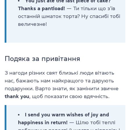
You just ate the last piece of cake?
Thanks a pantload!
— Ти тільки що з’їв
останній шматок торта? Ну спасибі тобі
величезне!
Подяка за привітання
З нагоди різних свят близькі люди вітають
нас, бажають нам найкращого та дарують
подарунки. Варто знати, як замінити звичне
thank you
, щоб показати свою вдячність.
I send you warm wishes of joy and
happiness in return!
— Шлю тобі теплі