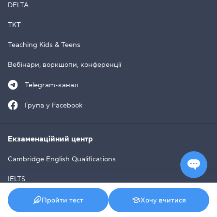
DELTA
TKT
Teaching Kids & Teens
Вебінари, воркшопи, конференції
Telegram-канал
Група у Facebook
Екзаменаційний центр
Cambridge English Qualifications
IELTS
TOEFL iBT
Пройти тест
Хочу вчитися