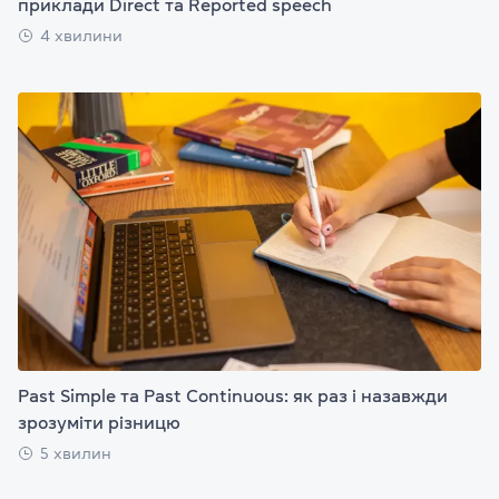
приклади Direct та Reported speech
4 хвилини
Past Simple та Past Continuous: як раз і назавжди
зрозуміти різницю
5 хвилин