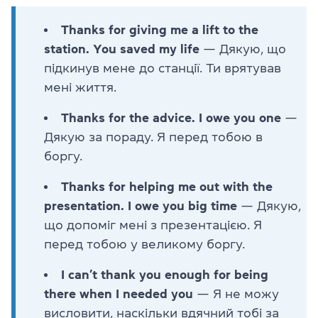
Thanks for giving me a lift to the
station. You saved my life
— Дякую, що
підкинув мене до станції. Ти врятував
мені життя.
Thanks for the advice. I owe you one
—
Дякую за пораду. Я перед тобою в
боргу.
Thanks for helping me out with the
presentation. I owe you big time
— Дякую,
що допоміг мені з презентацією. Я
перед тобою у великому боргу.
I can’t thank you enough for being
there when I needed you
— Я не можу
висловити, наскільки вдячний тобі за