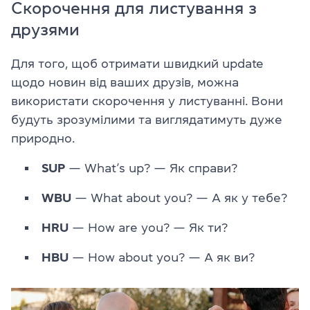
Скорочення для листування з
друзями
Для того, щоб отримати швидкий update
щодо новин від ваших друзів, можна
використати скорочення у листуванні. Вони
будуть зрозумілими та виглядатимуть дуже
природно.
SUP
— What’s up? — Як справи?
WBU
— What about you? — А як у тебе?
HRU
— How are you? — Як ти?
HBU
— How about you? — А як ви?