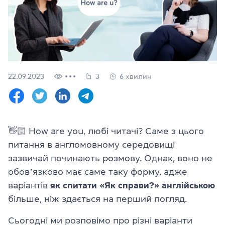
Перевірити
свій
рівень
Залишити заявку
Мова сайту
22.09.2023
3
6 хвилин
RU
UK
(044) 580 11 00
(050) 580 11 00
👋🏻 How are you, любі читачі? Саме з цього
(063) 580 11 00
питання в англомовному середовищі
(098) 580 11 00
м. Київ, метро Золоті Ворота, вул. Ярославів Вал, 13/2-б, оф
зазвичай починають розмову. Однак, воно не
Дивитись на Google Maps
обовʼязково має саме таку форму, адже
варіантів
як спитати «Як справи?» англійською
більше, ніж здається на перший погляд.
Сьогодні ми розповімо про різні варіанти