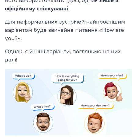
його використовують і досі, однак
лише в
офіційному спілкуванні
.
Для неформальних зустрічей найпростішим
варіантом буде звичайне питання «How are
you?».
Однак, є й інші варіанти, погляньмо на них
далі!