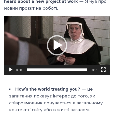
heard about a new project at work
— Я чув про
новий проєкт на роботі.
Відеопрогравач
00:00
00:01
How’s the world treating you?
— це
запитання показує інтерес до того, як
співрозмовник почувається в загальному
контексті світу або в житті загалом.