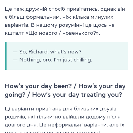
Це теж дружній спосіб привітатись, однак він
є більш формальним, ніж кілька минулих
варіантів. В нашому розумінні це щось на
кшталт «Що нового / новенького?».
— So, Richard, what's new?
— Nothing, bro. I'm just chilling.
How’s your day been? / How’s your day
going? / How’s your day treating you?
Ці варіанти привітань для близьких друзів,
родичів, які тільки-но ввійшли додому після
довгого дня. Це неформальні варіанти, але їх
можна зустріти не лише в контексті