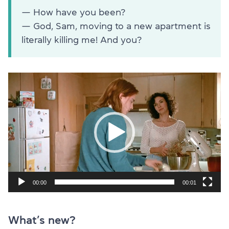
— How have you been?
— God, Sam, moving to a new apartment is
literally killing me! And you?
Відеопрогравач
00:00
00:01
What’s new?