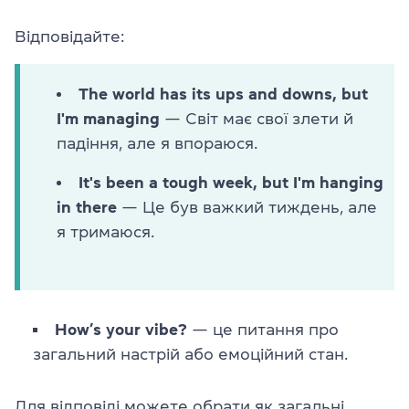
Відповідайте:
The world has its ups and downs, but
I'm managing
— Світ має свої злети й
падіння, але я впораюся.
It's been a tough week, but I'm hanging
in there
— Це був важкий тиждень, але
я тримаюся.
How’s your vibe?
— це питання про
загальний настрій або емоційний стан.
Для відповіді можете обрати як загальні