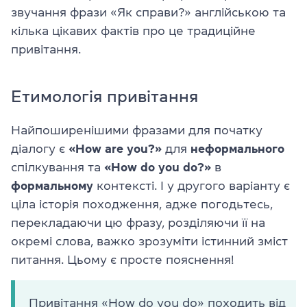
звучання фрази «Як справи?» англійською та
кілька цікавих фактів про це традиційне
привітання.
Етимологія привітання
Найпоширенішими фразами для початку
діалогу є
«How are you?»
для
неформального
спілкування та
«How do you do?»
в
формальному
контексті. І у другого варіанту є
ціла історія походження, адже погодьтесь,
перекладаючи цю фразу, розділяючи її на
окремі слова, важко зрозуміти істинний зміст
питання. Цьому є просте пояснення!
Привітання «How do you do» походить від