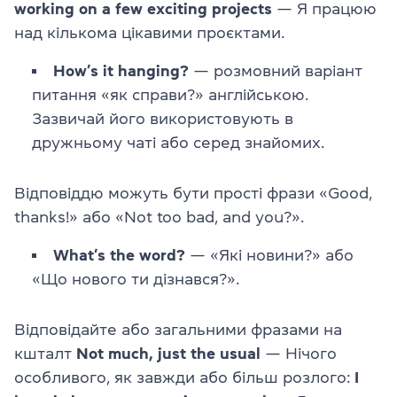
working on a few exciting projects
— Я працюю
над кількома цікавими проєктами.
How’s it hanging?
— розмовний варіант
питання «як справи?» англійською.
Зазвичай його використовують в
дружньому чаті або серед знайомих.
Відповіддю можуть бути прості фрази «Good,
thanks!» або «Not too bad, and you?».
What’s the word?
— «Які новини?» або
«Що нового ти дізнався?».
Відповідайте або загальними фразами на
кшталт
Not much, just the usual
— Нічого
особливого, як завжди або більш розлого:
I