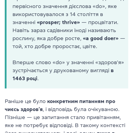
первісного значення дієслова «do», яке
використовувалося з 14 століття в
значенні
«prosper; thrive»
— процвітати.
Навіть зараз садівники іноді називають
рослину, яка добре росте,
«a good doer»
—
той, хто добре проростає, цвіте.
Вперше слово «do» у значенні «здоров'я»
зустрічається у друкованому вигляді
в
1463 році
.
Раніше це було
конкретним питанням про
чиєсь здоров’я
, і відповідь була очікуваною.
Пізніше — це запитання стало привітанням,
яке не потребує відповіді. В такому контексті