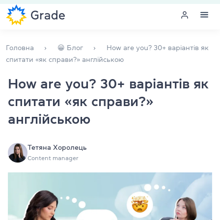
Меню
Головна
😀 Блог
How are you? 30+ варіантів як
спитати «як справи?» англійською
Курси англійської
How are you? 30+ варіантів як
спитати «як справи?»
Навчання для викладачів
англійською
Англійська для компаній
Підготовка до іспитів
Тетяна Хоролець
Content manager
Екзаменаційний центр
Більше про нас