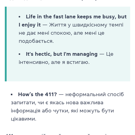
Life in the fast lane keeps me busy, but
I enjoy it
— Життя у швидкісному темпі
не дає мені спокою, але мені це
подобається.
It's hectic, but I'm managing
— Це
інтенсивно, але я встигаю.
How’s the 411?
— неформальний спосіб
запитати, чи є якась нова важлива
інформація або чутки, які можуть бути
цікавими.