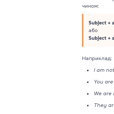
чином:
Subject + 
або
Subject + 
Наприклад:
I am not
You are 
We are n
They are