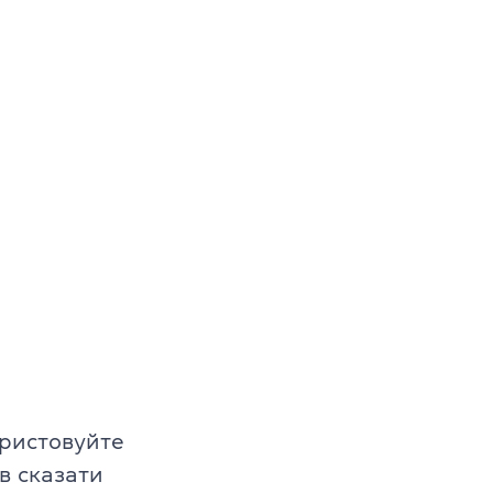
ористовуйте
ів сказати