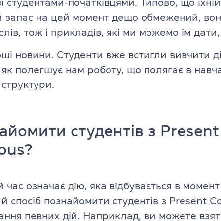
і студентами-початківцями. Типово, що їхній
Англійська для дітей 11–12 рокі
 запас на цей момент дещо обмежений, вон
ade University
слів, тож і прикладів, які ми можемо їм дати
Літній експрес-курс для дітей 6
роші новини. Студенти вже встигли вивчити 
Літній експрес-курс для дітей 1
як полегшує нам роботу, що полягає в навчан
Всі модулі DELTA
 структури.
DELTA Module 1
rs (для дітей)
айомити студентів з Present
DELTA Module 2
 (для підлітків)
ous?
DELTA Module 3
E (для дорослих)
Підготовка до TKT
 час означає дію, яка відбувається в момен
ладачів)
TKT Module 1
й спосіб познайомити студентів з Present C
икладачів)
ання певних дій. Наприклад, ви можете взя