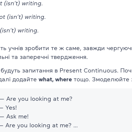
 (isn’t) writing.
t (isn’t) writing.
 (isn’t) writing.
іть учнів зробити те ж саме, завжди чергуюч
ьні та заперечні твердження.
будуть запитання в Present Continuous. Поч
 далі додайте
what, where
тощо. Змоделюйте 
— Are you looking at me?
— Yes!
— Ask me!
— Are you looking at me? …