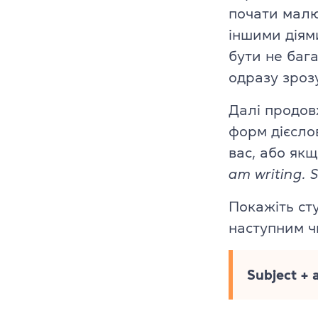
почати малю
Cambridge En
іншими діям
Linguaskill
бути не баг
одразу зроз
IELTS
Далі продов
TOEFL iBT
форм дієслов
вас, або як
Партнерська
am writing. S
Головна
Покажіть ст
Курси англій
наступним ч
Про компані
Subject + 
Ліцензії