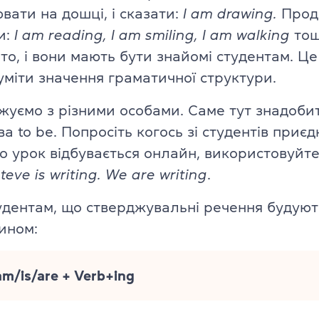
TKT Module 2
вати на дошці, і сказати:
I am drawing.
Прод
glish
и:
I am reading, I am smiling, I am walking
тощ
TKT Module 3
ато, і вони мають бути знайомі студентам. Ц
TKT Module YL
уміти значення граматичної структури.
Іспити Cambridge English
жуємо з різними особами. Саме тут знадоби
а to be. Попросіть когось зі студентів приє
YLE Starters, Movers, Flyers
що урок відбувається онлайн, використовуйт
 програма
teve is writing. We are writing
.
A2 Key (KET) + for Schools
удентам, що стверджувальні речення будуют
B1 Preliminary (PET) + for School
ської мови
ином:
B2 First (FCE) + for Schools
ю
am/is/are + Verb+ing
C1 Advanced (CAE)
C2 Proficiency (CPE)