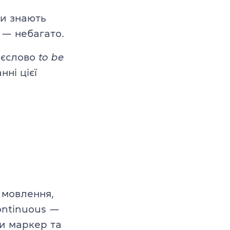
в
и знають
, — небагато.
–10 років
дієслово
to be
1–12 років
ні цієї
т мовлення,
ontinuous —
ти маркер та