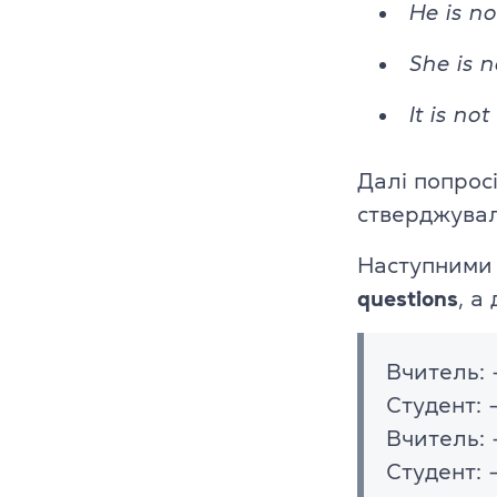
He is not
She is no
It is not
Далі попрос
стверджувал
Наступними 
questions
, а
Вчитель: 
Студент: 
Вчитель: 
Студент: 