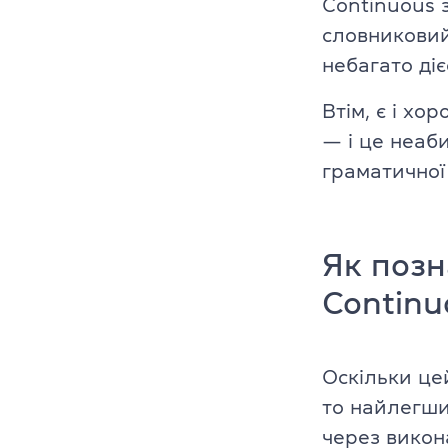
Continuous з
словниковий
Платформа Gr
небагато діє
IELTS
Втім, є і хо
ТOEFL
— і це неаби
граматичної
НМТ
Young Learne
Як позн
KET, PET, FCE
Continu
FCE, CAE, CP
Оскільки цей
TKT (для вик
то найлегши
DELTA (для в
через викон