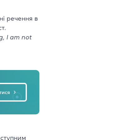
ні речення в
т.
g, I am not
тися
аступним