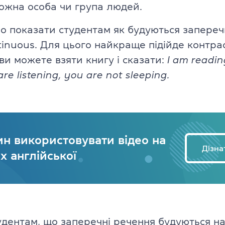
ожна особа чи група людей.
Про іспит TOEFL
но показати студентам як будуються запереч
tinuous. Для цього найкраще підійде контрас
ви можете взяти книгу і сказати:
I am readin
are listening, you are not sleeping.
ин використовувати відео на
Дізна
х англійської
удентам, що заперечні речення будуються н