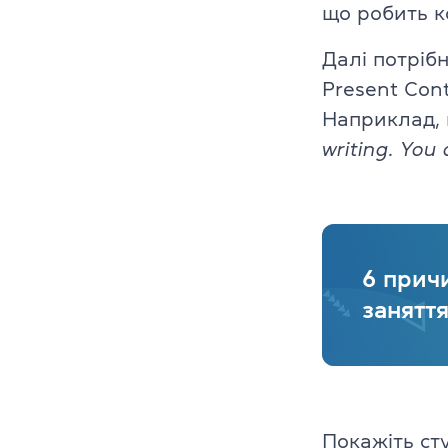
що робить к
Далі потріб
Present Con
Наприклад, 
writing. You 
6 прич
заняття
Покажіть ст