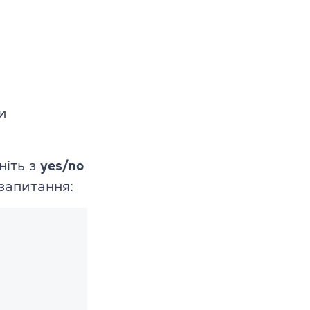
и
ніть з
yes/no
запитання: