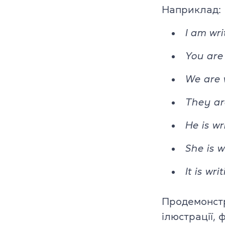
Викладачі
Наприклад:
Благодійніст
I am wri
Блог
You are 
Партнери
We are w
Новини
They ar
He is wr
Вакансії
She is w
Контакти
It is wri
Продемонстр
ілюстрації, 