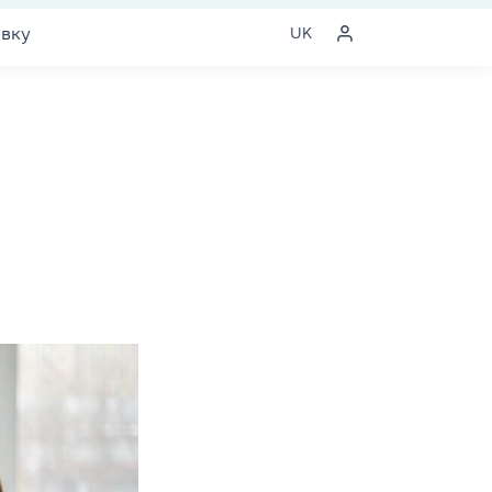
явку
UK