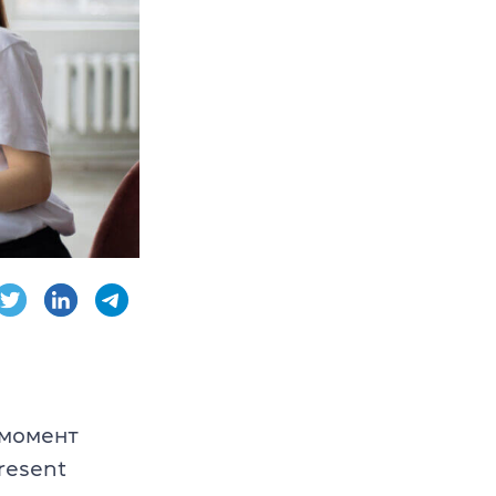
 CPE
dge English
 момент
в
resent