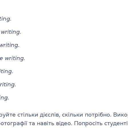
TKT Modules 1, 2, 3, YL, CLIL
ь
ting.
DELTA Module 1
writing.
Умови реєстрації
riting.
Іспити в Польщі
e writing.
Підготовка до IELTS
iting.
Пробний тест IELTS
riting.
Про іспит IELTS
ting.
Підготовка до TOEFL
уйте стільки дієслів, скільки потрібно. Вик
Пробний тест TOEFL
фотографії та навіть відео. Попросіть студент