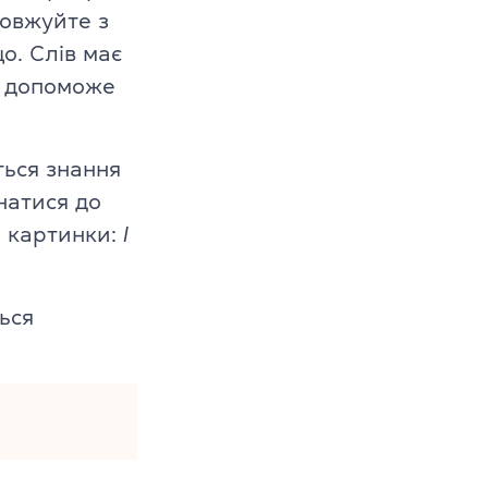
овжуйте з
о. Слів має
е допоможе
ться знання
днатися до
е картинки:
I
ься
s