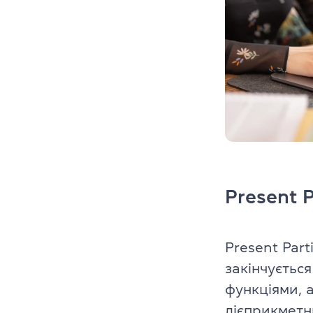
Present P
Present Part
закінчується
функціями, 
дієприкметни