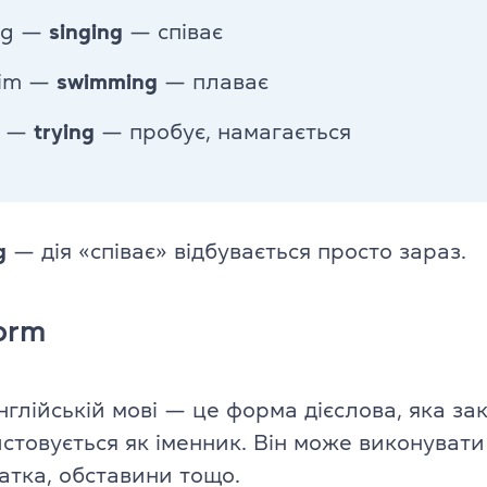
ing —
singing
— співає
TKT Modules 1, 2, 3, YL, CLIL
ь
wim —
swimming
— плаває
DELTA Module 1
y —
trying
— пробує, намагається
Умови реєстрації
Іспити в Польщі
Підготовка до IELTS
g
— дія «співає» відбувається просто зараз.
Пробний тест IELTS
orm
Про іспит IELTS
Підготовка до TOEFL
нглійській мові — це форма дієслова, яка зак
истовується як іменник. Він може виконувати
Пробний тест TOEFL
датка, обставини тощо.