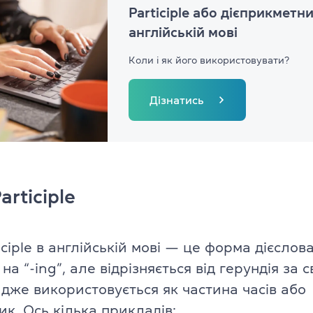
Participle або дієприкметни
англійській мові
Коли і як його використовувати?
Дізнатись
articiple
iciple в англійській мові — це форма дієслов
 на “-ing”, але відрізняється від герундія за 
адже використовується як частина часів або
к. Ось кілька прикладів: