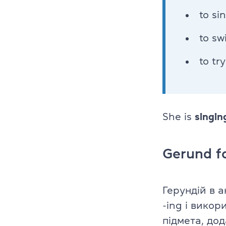
Викладачі
to s
Благодійніст
to s
Блог
to tr
Партнери
Новини
She is
singin
Вакансії
Контакти
Gerund f
Герундій в а
-ing і викор
підмета, до