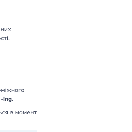
зних
сті.
s
оміжного
м
-ing
.
ься в момент