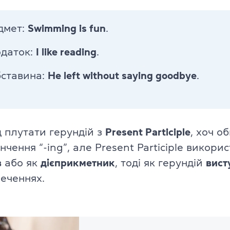
Про іспит TOEFL
ідмет:
Swimming is fun
.
одаток:
I like reading
.
бставина:
He left without saying goodbye
.
 плутати герундій з
Present Participle
, хоч о
нчення “-ing”, але Present Participle викори
в
або як
дієприкметник
, тоді як герундій
вист
реченнях.