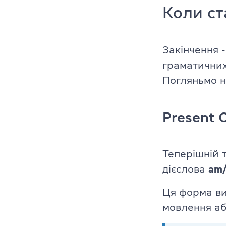
Коли ст
Cambridge En
Linguaskill
Закінчення -
IELTS
граматичних 
Погляньмо н
TOEFL iBT
Партнерська
Present 
Головна
Теперішній 
Курси англій
дієслова
am/
Про компані
Ця форма ви
Ліцензії
мовлення аб