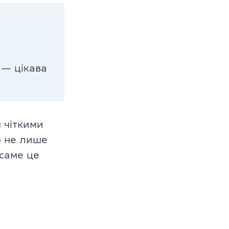
в
–10 років
1–12 років
 — цікава
я чіткими
о не лише
 саме це