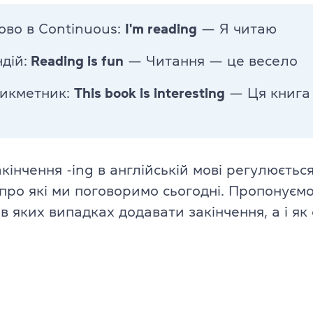
Англійська для дітей 11–12 рокі
ово в Continuous:
I'm reading
— Я читаю
ade University
Літній експрес-курс для дітей 6
дій:
Reading is fun
— Читання — це весело
Літній експрес-курс для дітей 1
рикметник:
This book is interesting
— Ця книга
Всі модулі DELTA
DELTA Module 1
rs (для дітей)
інчення -ing в англійській мові регулюєтьс
DELTA Module 2
про які ми поговоримо сьогодні. Пропонуєм
 (для підлітків)
в яких випадках додавати закінчення, а і як
DELTA Module 3
E (для дорослих)
Підготовка до TKT
ладачів)
TKT Module 1
икладачів)