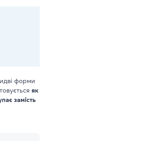
бидві форми
стовується
як
упає замість