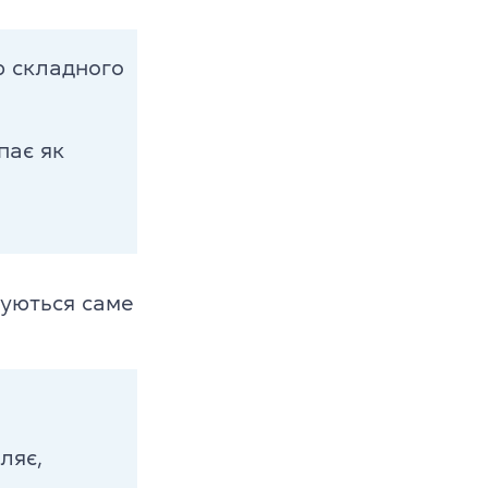
ю складного
пає як
муються саме
ляє,