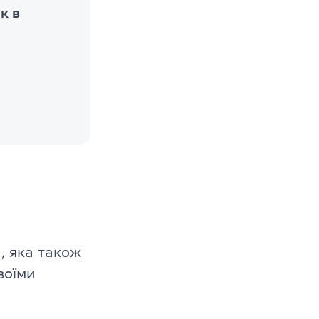
к в
а, яка також
своїми