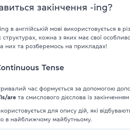
TKT Module 2
авиться закінчення -ing?
glish
TKT Module 3
ing в англійській мові використовується в рі
TKT Module YL
структурах, кожна з яких має свої особливо
Іспити Cambridge English
а них та розберемось на прикладах!
YLE Starters, Movers, Flyers
 програма
Continuous Tense
A2 Key (KET) + for Schools
B1 Preliminary (PET) + for School
тривалий час формується за допомогою доп
ської мови
is/are
та смислового дієслова із закінчення
B2 First (FCE) + for Schools
ю
користовується для опису дій, які відбувают
C1 Advanced (CAE)
о в найближчому майбутньому.
C2 Proficiency (CPE)