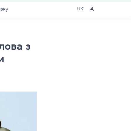
явку
UK
лова з
и