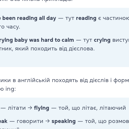
e been reading all day
— тут
reading
є частино
о часу.
rying baby was hard to calm
— тут
crying
висту
ник, який походить від дієслова.
ки в англійській походять від дієслів і фор
ю ing:
— літати →
flying
— той, що літає, літаючий
eak
— говорити →
speaking
— той, що розмов