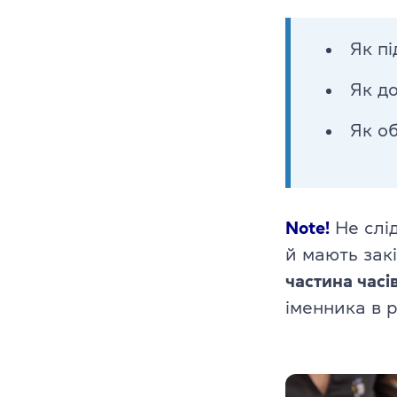
Як п
Як д
Як о
Note!
Не слід
й мають закі
частина часі
іменника в 