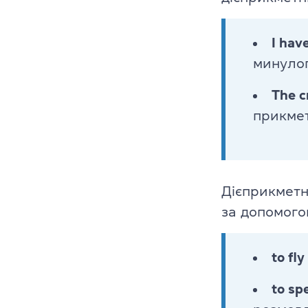
I hav
минулог
The c
прикмет
Дієприкметни
за допомого
to fly
to sp