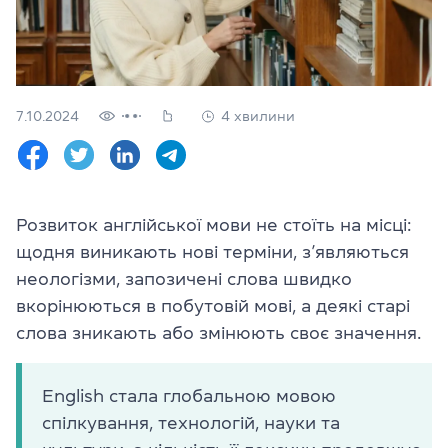
Перевірити
свій
рівень
Залишити заявку
7.10.2024
4 хвилини
Мова сайту
RU
UK
Розвиток англійської мови не стоїть на місці:
(044) 580 11 00
(050) 580 11 00
щодня виникають нові терміни, з’являються
(063) 580 11 00
неологізми, запозичені слова швидко
(098) 580 11 00
вкорінюються в побутовій мові, а деякі старі
м. Київ, метро Золоті Ворота, вул. Ярославів Вал, 13/2-б, оф
слова зникають або змінюють своє значення.
Дивитись на Google Maps
English стала глобальною мовою
спілкування, технологій, науки та