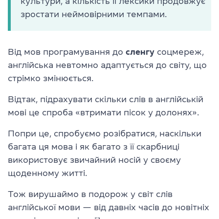
культури, а кількість її лексики продовжує
зростати неймовірними темпами.
Від мов програмування до
сленгу
соцмереж,
англійська невтомно адаптується до світу, що
стрімко змінюється.
Відтак, підрахувати скільки слів в англійській
мові це спроба «втримати пісок у долонях».
Попри це, спробуємо розібратися, наскільки
багата ця мова і як багато з її скарбниці
використовує звичайний носій у своєму
щоденному житті.
Тож вирушаймо в подорож у світ слів
англійської мови — від давніх часів до новітніх