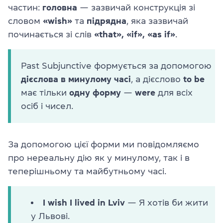
частин:
головна
— зазвичай конструкція зі
словом
«wish»
та
підрядна
, яка зазвичай
починається зі слів
«that», «if», «as if»
.
Past Subjunctive формується за допомогою
дієслова в минулому часі
, а дієслово
to be
має тільки
одну
форму
—
were
для всіх
осіб і чисел.
За допомогою цієї форми ми повідомляємо
про нереальну дію як у минулому, так і в
теперішньому та майбутньому часі.
I wish I lived in Lviv
— Я хотів би жити
у Львові.