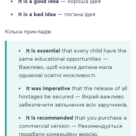
It is a good idea
— хороша ідея
It is a bad idea
— погана ідея
Кілька прикладів:
It is essential
that every child have the
same educational opportunities —
Важливо, щоб кожна дитина мала
однакові освітні можливості.
It was imperative
that the release of all
hostages be secured — Вкрай важливо
забезпечити звільнення всіх заручників.
It is recommended
that you purchase a
commercial version — Рекомендується
придбати комерційну версію.