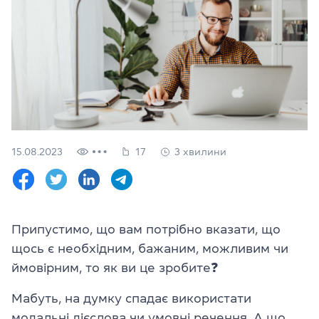
Перевірити
свій
рівень
Залишити заявку
Мова сайту
RU
UK
15.08.2023
17
3 хвилини
(044) 580 11 00
(050) 580 11 00
(063) 580 11 00
(098) 580 11 00
м. Київ, метро Золоті Ворота, вул. Ярославів Вал, 13/2-б, оф
Припустимо, що вам потрібно вказати, що
Дивитись на Google Maps
щось є необхідним, бажаним, можливим чи
ймовірним, то як ви це зробите
❓
Мабуть, на думку спадає використати
модальні дієслова чи умовні речення. А що,