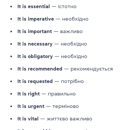
It is essential
— істотно
It is imperative
— необхідно
It is important
— важливо
It is necessary
— необхідно
It is obligatory
— необхідно
It is recommended
— рекомендується
It is requested
— потрібно
It is right
— правильно
It is urgent
— терміново
It is vital
— життєво важливо