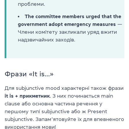
проблеми.
The committee members urged that the
government adopt emergency measures
—
Члени комітету закликали уряд вжити
надзвичайних заходів.
Фрази «It is…»
Для subjunctive mood характерні також фрази
it is + прикметник
. З них починається main
clause або основна частина речення у
першому типі subjunctive або ж Present
subjunctive. Запамʼятовуйте їх для впевненого
використання мови!