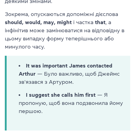
деякими змінами.
Зокрема, опускаються допоміжні дієслова
should, would, may, might
і частка
that
, а
інфінітив може замінюватися на відповідну в
цьому випадку форму теперішнього або
минулого часу.
It was important James contacted
Arthur
— Було важливо, щоб Джеймс
зв'язався з Артуром.
I suggest she calls him first
— Я
пропоную, щоб вона подзвонила йому
першою.