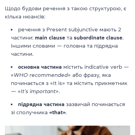
Щодо будови речення з такою структурою, є
кілька нюансів:
речення з Present subjunctive мають 2
частини:
main clause
та
subordinate clause
.
Іншими словами — головна та підрядна
частини.
основна частина
містить indicative verb —
«WHO recommended»
або фразу, яка
починається з «It is» та містить прикметник
—
«It’s important»
.
підрядна частина
зазвичай починається
зі сполучника
«that»
.