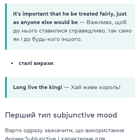
It's important that he be treated fairly, just
as anyone else would be
— Важливо, щоб
до нього ставилися справедливо, так само
як і до будь-кого іншого.
cталі вирази
:
Long live the king!
— Хай живе король!
Перший тип subjunctive mood
Варто одразу зазначити, що використання
форми Subjunctive I характерне для