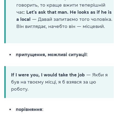
говорить, то краще вжити теперішній
час:
Let’s ask that man. He looks as if he is
a local
— Давай запитаємо того чоловіка.
Він виглядає, начебто він — місцевий.
припущення, можливі ситуації
:
If I were you, I would take the job
— Якби я
був на твоєму місці, я б взявся за цю
роботу.
порівняння
: