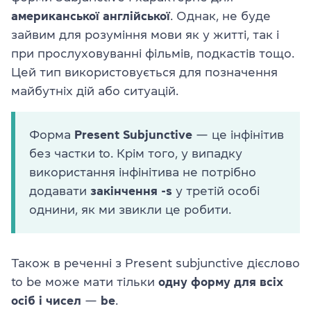
американської англійської
. Однак, не буде
зайвим для розуміння мови як у житті, так і
при прослуховуванні фільмів, подкастів тощо.
Цей тип використовується для позначення
майбутніх дій або ситуацій.
Форма
Present Subjunctive
— це інфінітив
без частки to. Крім того, у випадку
використання інфінітива не потрібно
додавати
закінчення -s
у третій особі
однини, як ми звикли це робити.
Також в реченні з Present subjunctive дієслово
to be може мати тільки
одну форму для всіх
осіб і чисел
—
be
.