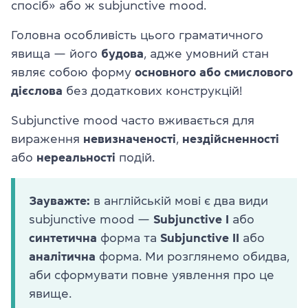
спосіб» або ж subjunctive mood.
Головна особливість цього граматичного
явища — його
будова
, адже умовний стан
являє собою форму
основного або смислового
дієслова
без додаткових конструкцій!
Subjunctive mood часто вживається для
вираження
невизначеності
,
нездійсненності
або
нереальності
подій.
Зауважте:
в англійській мові є два види
subjunctive mood —
Subjunctive I
або
синтетична
форма та
Subjunctive II
або
аналітична
форма. Ми розглянемо обидва,
аби сформувати повне уявлення про це
явище.