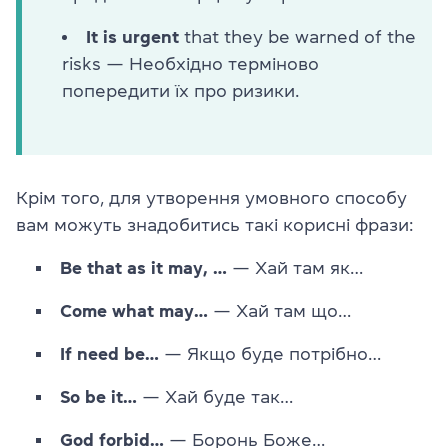
It is urgent
that they be warned of the
risks — Необхідно терміново
попередити їх про ризики.
Крім того, для утворення умовного способу
вам можуть знадобитись такі корисні фрази:
Be that as it may, …
— Хай там як…
Come what may…
— Хай там що…
If need be…
— Якщо буде потрібно…
So be it…
— Хай буде так…
God forbid…
— Боронь Боже…