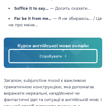
Suffice it to say…
— Досить сказати…
Far be it from me…
— Я не збираюсь… / Це
не про мене…
Курси англійської мови онлайн
Спробувати
Загалом, subjunctive mood є важливою
граматичною конструкцією, яка допомагає
виражати нереальні, нездійснені чи
фантастичні ідеї та ситуації в англійській мові. І
хоч цей спосіб виражати думки не є