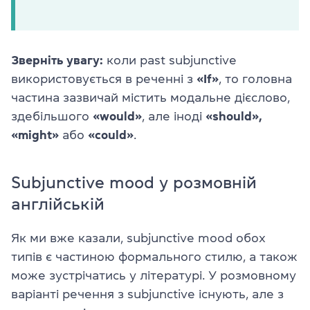
Зверніть увагу:
коли past subjunctive
використовується в реченні з
«If»
, то головна
частина зазвичай містить модальне дієслово,
здебільшого
«would»
, але іноді
«should»,
«might»
або
«could»
.
Subjunctive mood у розмовній
англійській
Як ми вже казали, subjunctive mood обох
типів є частиною формального стилю, а також
може зустрічатись у літературі. У розмовному
варіанті речення з subjunctive існують, але з