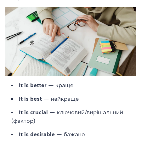
It is better
— краще
It is best
— найкраще
It is crucial
— ключовий/вирішальний
(фактор)
It is desirable
— бажано