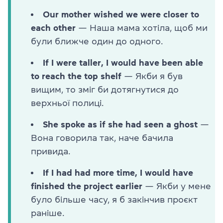
Our mother wished we were closer to
each other
— Наша мама хотіла, щоб ми
були ближче один до одного.
If I were taller, I would have been able
to reach the top shelf
— Якби я був
вищим, то зміг би дотягнутися до
верхньої полиці.
She spoke as if she had seen a ghost
—
Вона говорила так, наче бачила
привида.
If I had had more time, I would have
finished the project earlier
— Якби у мене
було більше часу, я б закінчив проєкт
раніше.