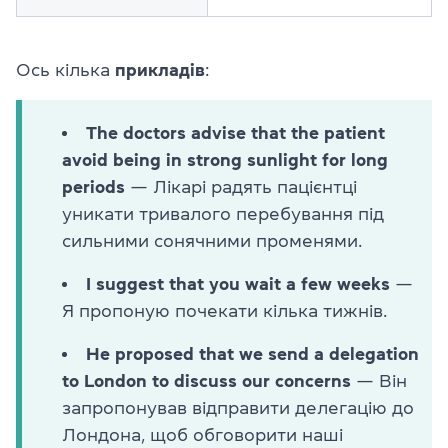
Ось кілька
прикладів
:
The doctors advise that the patient
avoid being in strong sunlight for long
periods
— Лікарі радять пацієнтці
уникати тривалого перебування під
сильними сонячними променями.
I suggest that you wait a few weeks
—
Я пропоную почекати кілька тижнів.
He proposed that we send a delegation
to London to discuss our concerns
— Він
запропонував відправити делегацію до
Лондона, щоб обговорити наші