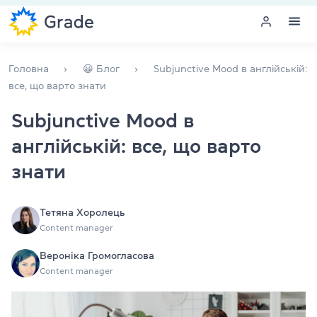
Меню
Головна
😀 Блог
Subjunctive Mood в англійській:
все, що варто знати
Курси англійської
Subjunctive Mood в
англійській: все, що варто
Навчання для викладачів
знати
Англійська для компаній
Підготовка до іспитів
Тетяна Хоролець
Content manager
Екзаменаційний центр
Вероніка Громогласова
Content manager
Більше про нас