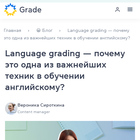
Меню
Главная
😀 Блог
Language grading — почему
это одна из важнейших техник в обучении английскому?
Курсы английского
Language grading — почему
это одна из важнейших
Обучение для преподавателей
техник в обучении
Английский для компаний
английскому?
Подготовка к экзаменам
Вероника Сироткина
Экзаменационный центр
Content manager
Больше о нас