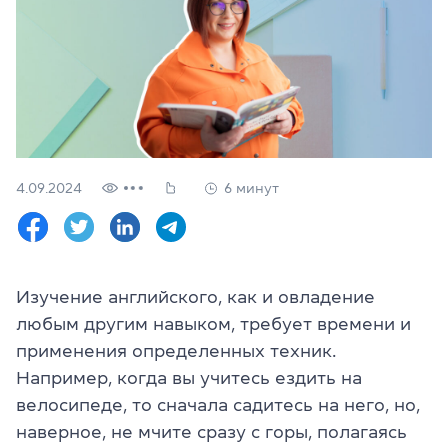
Проверить
свой
уровень
Оставить заявку
Язык сайта
RU
UK
4.09.2024
6 минут
(044) 580 11 00
(050) 580 11 00
(063) 580 11 00
(098) 580 11 00
Изучение английского, как и овладение
г. Киев, метро Золотые Ворота, ул. Ярославов Вал, 13/2-б, 
любым другим навыком, требует времени и
Посмотреть на Google Maps
применения определенных техник.
Например, когда вы учитесь ездить на
велосипеде, то сначала садитесь на него, но,
наверное, не мчите сразу с горы, полагаясь