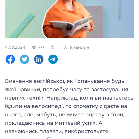
Перевірити
свій
рівень
Залишити заявку
Мова сайту
4.09.2024
6 хвилин
RU
UK
(044) 580 11 00
(050) 580 11 00
Вивчення англійської, як і опанування будь-
(063) 580 11 00
якої навички, потребує часу та застосування
(098) 580 11 00
м. Київ, метро Золоті Ворота, вул. Ярославів Вал, 13/2-б, оф
певних технік. Наприклад, коли ви навчаєтесь
Дивитись на Google Maps
їздити на велосипеді, то спочатку сідаєте на
нього, але, мабуть, не мчите одразу з гори,
покладаючись на миттєвий успіх. А
навчаючись плавати, використовуєте