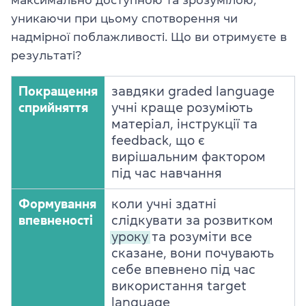
уникаючи при цьому спотворення чи
надмірної поблажливості. Що ви отримуєте в
результаті?
Покращення
завдяки graded language
сприйняття
учні краще розуміють
матеріал, інструкції та
feedback, що є
вирішальним фактором
під час навчання
Формування
коли учні здатні
впевненості
слідкувати за розвитком
уроку
та розуміти все
сказане, вони почувають
себе впевнено під час
використання target
language