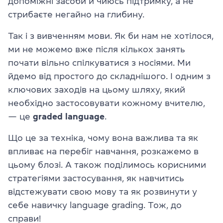
допоміжні засоби й чиюсь підтримку, а не
стрибаєте негайно на глибину.
Так і з вивченням мови. Як би нам не хотілося,
ми не можемо вже після кількох занять
почати вільно спілкуватися з носіями. Ми
йдемо від простого до складнішого. І одним з
ключових заходів на цьому шляху, який
необхідно застосовувати кожному вчителю,
— це
graded language
.
Що це за техніка, чому вона важлива та як
впливає на перебіг навчання, розкажемо в
цьому блозі. А також поділимось корисними
стратегіями застосування, як навчитись
відстежувати свою мову та як розвинути у
себе навичку language grading. Тож, до
справи!