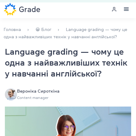
Меню
Головна
😀 Блог
Language grading — чому це
одна з найважливіших технік у навчанні англійської?
Курси англійської
Language grading — чому це
одна з найважливіших технік
Навчання для викладачів
у навчанні англійської?
Англійська для компаній
Підготовка до іспитів
Вероніка Сироткіна
Content manager
Екзаменаційний центр
Більше про нас