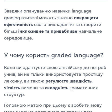
Завдяки опануванню навички language
grading вчителі можуть значно
покращити
ефективність
свого викладання та створити
більш
інклюзивне та привабливе
навчальне
середовище.
У чому користь graded language?
Коли ви адаптуєте свою англійську до потреб
учнів, ви не тільки використовуєте простішу
лексику, ви також
регулюєте
швидкість,
чіткість
вимови та
складність
граматичних
структур.
Головною метою при цьому є зробити мову
максимально доступною та зрозумілою,