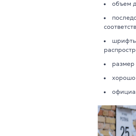
объем д
послед
соответст
шрифты 
распростр
размер 
хорошо 
официа