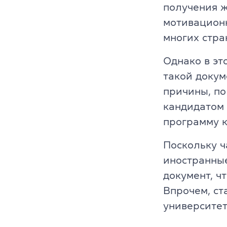
получения 
Платформа Gr
мотивационн
многих стра
IELTS
Однако в эт
ТOEFL
такой докум
причины, по
НМТ
кандидатом 
Young Learne
программу к
KET, PET, FC
Поскольку ч
иностранные
FCE, CAE, CP
документ, чт
Впрочем, ст
TKT (для пр
университет
DELTA (для 