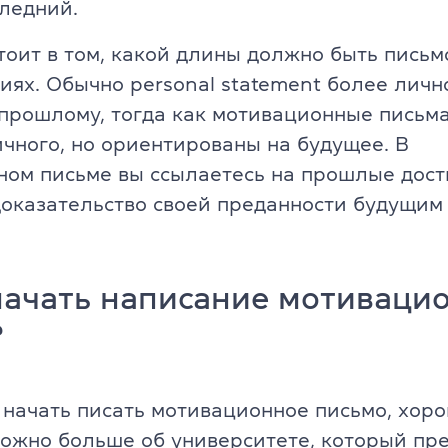
ледний.
Об экзамене TOEFL
тоит в том, какой длины должно быть письмо
иях. Обычно personal statement более личн
 прошлому, тогда как мотивационные письм
чного, но ориентированы на будущее. В
ном письме вы ссылаетесь на прошлые дос
доказательство своей преданности будущим
начать написание мотиваци
?
начать писать мотивационное письмо, хор
можно больше об университете, который пр