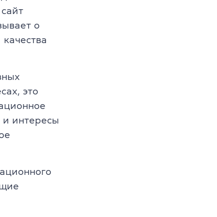
 сайт
зывает о
 качества
вных
сах, это
вационное
 и интересы
ое
вационного
бщие