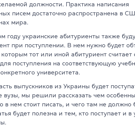
желаемой должности. Практика написания
Английский для детей 11-12 ле
ade University
ых писем достаточно распространена в СШ
Летний экспресс-курс для дете
нах мира.
Летний экспресс-курс для дете
ом году украинские абитуриенты также буду
ент при поступлении. В нем нужно будет об
Все модули DELTA
 которым тот или иной абитуриент считает
для поступления на соответствующую учеб
DELTA Module 1
rs (для детей)
онкретного университета.
DELTA Module 2
E (для подростков)
асть выпускников из Украины будет поступа
DELTA Module 3
 вузы, мы решили рассказать чем особенн
E (для взрослых)
о в нем стоит писать, и чего там не должно 
Подготовка к TKT
атья будет полезна и тем, кто поступает и в
еподавателей)
ы.
TKT Module 1
преподавателей)