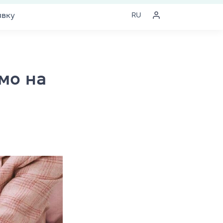
явку
RU
мо на