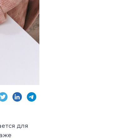
AE, CPE
ambridge English
ается для
даже