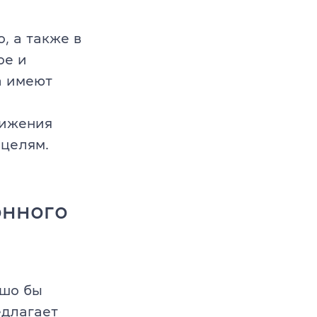
, а также в
ое и
а имеют
тижения
 целям.
онного
ошо бы
едлагает