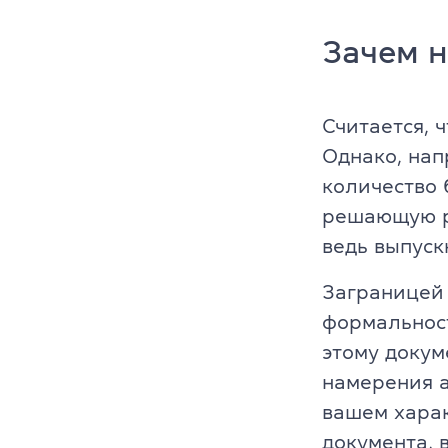
Cambridge En
Зачем 
Linguaskill
IELTS
Считается, 
Однако, нап
TOEFL iBT
количество 
решающую ро
Партнерская
ведь выпуск
Главная
Заграницей 
Курсы англи
формальност
этому докум
О компании
намерения а
Лицензия
вашем харак
документа, 