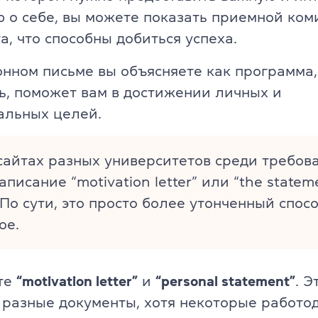
ели
о себе, вы можете показать приемной ком
TKT Modules 1, 2, 3, YL, CLIL
а, что способны добиться успеха.
ельность
DELTA Module 1
нном письме вы объясняете как программа,
ь, поможет вам в достижении личных и
Условия регистрации
альных целей.
Экзамены в Польше
 сайтах разных университетов среди требо
Подготовка к IELTS
аписание “motivation letter” или “the statem
Пробный тест IELTS
 По сути, это просто более утонченный спос
ое.
Об экзамене IELTS
Подготовка к TOEFL
йте
“motivation letter”
и
“personal statement”
. Э
Пробный тест TOEFL
разные документы, хотя некоторые работо