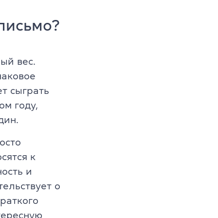
письмо?
ый вес.
наковое
т сыграть
ом году,
один.
осто
s
сятся к
ость и
тельствует о
краткого
тересную