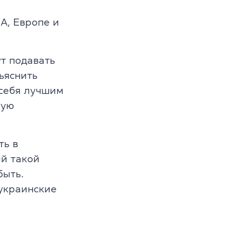
т
А, Европе и
й 6-10 лет
й 11-12 лет
т подавать
ъяснить
 себя лучшим
ную
ть в
ый такой
быть.
 украинские