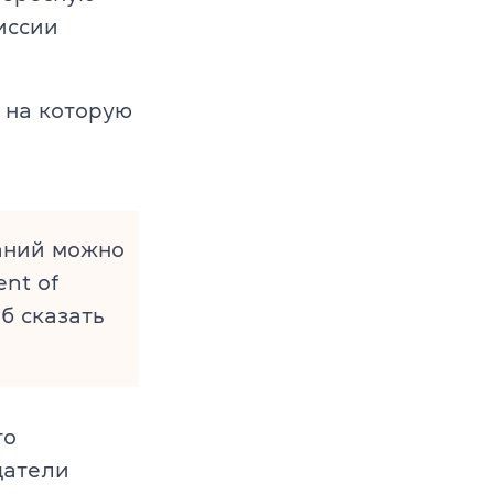
иссии
 на которую
ваний можно
ent of
об сказать
то
датели