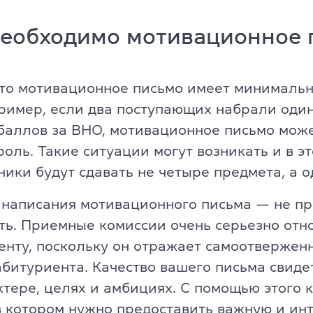
TKT Module 2
glish
необходимо мотивационное 
TKT Module 3
TKT Module YL
что мотивационное письмо имеет минимальн
Экзамены Cambridge English
ример, если два поступающих набрали оди
баллов за ВНО, мотивационное письмо може
YLE Starters, Movers, Flyers
ль. Такие ситуации могут возникать и в эт
 программа
ники будут сдавать не четыре предмета, а 
A2 Key (KET) + for Schools
написания мотивационного письма — не пр
B1 Preliminary (PET) + for School
йского языка
ь. Приемные комиссии очень серьезно отно
B2 First (FCE) + for Schools
енту, поскольку он отражает самоотверженн
битуриента. Качество вашего письма свиде
C1 Advanced (CAE)
тере, целях и амбициях. С помощью этого 
C2 Proficiency (CPE)
в котором нужно предоставить важную и ин