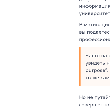
Преподават
информацию 
университет
Благотворит
В мотивацио
Блог
вы подаетес
Партнеры
профессион
Новости
Часто на
Вакансии
увидеть н
purpose”.
Контакты
то же сам
Но не пута
совершенно 