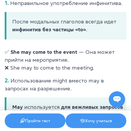
1.
Неправильное употребление инфинитива.
После модальных глаголов всегда идет
инфинитив без частицы «to»
.
✅
She may come to the event
— Она может
прийти на мероприятие.
❌ She may to come to the meeting.
2.
Использование might вместо may в
запросах на разрешение.
May
используется
для вежливых запросов
на разрешение, тогда как
might
чаще
Пройти тест
Хочу учиться
выражает
возможность или
гипотетичность
.