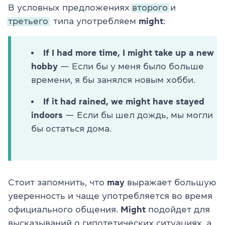
В условных предложениях
второго
и
третьего
типа употребляем
might
:
If I had more time, I might take up a new
hobby
— Если бы у меня было больше
времени, я бы занялся новым хобби.
If it had rained, we might have stayed
indoors
— Если бы шел дождь, мы могли
бы остаться дома.
Стоит запомнить, что
may
выражает большую
уверенность и чаще употребляется во время
официального общения.
Might
подойдет для
высказываний о гипотетических ситуациях, а