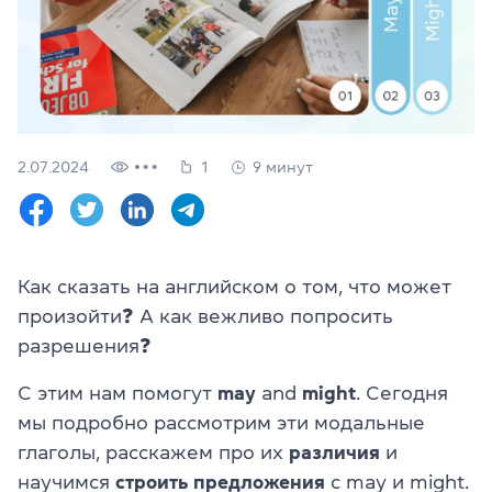
Проверить
свой
уровень
Оставить заявку
Язык сайта
2.07.2024
1
9 минут
RU
UK
(044) 580 11 00
(050) 580 11 00
Как сказать на английском о том, что может
(063) 580 11 00
произойти❓ А как вежливо попросить
(098) 580 11 00
г. Киев, метро Золотые Ворота, ул. Ярославов Вал, 13/2-б, 
разрешения❓
Посмотреть на Google Maps
С этим нам помогут
may
and
might
. Сегодня
мы подробно рассмотрим эти модальные
глаголы, расскажем про их
различия
и
научимся
строить предложения
с may и might.