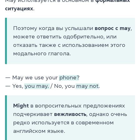
May используется в основном в
формальных
ситуациях
.
Поэтому когда вы услышали
вопрос с may
,
можете ответить одобрительно, или
отказать также с использованием этого
модального глагола.
— May we use your
phone?
— Yes,
you may.
/ No, you
may not.
Might
в вопросительных предложениях
подчеркивает
вежливость
, однако очень
редко используется в современном
английском языке.