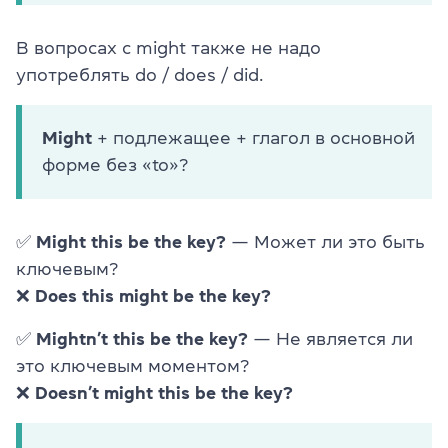
В вопросах с might также не надо
употреблять do / does / did.
Might
+ подлежащее + глагол в основной
форме без «to»?
✅
Might this be the key?
— Может ли это быть
ключевым?
❌
Does this might be the key?
✅
Mightn’t this be the key?
— Не является ли
это ключевым моментом?
❌
Doesn’t might this be the key?