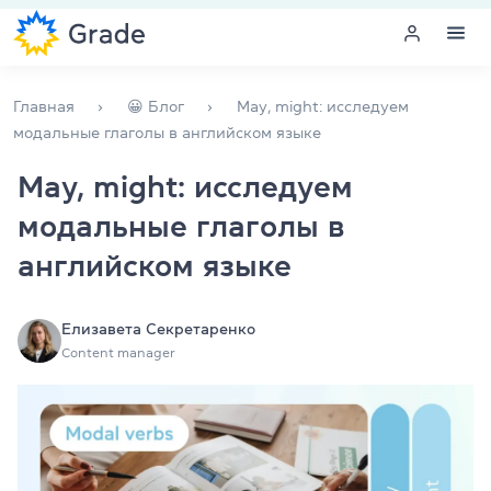
Меню
Главная
😀 Блог
May, might: исследуем
модальные глаголы в английском языке
Курсы английского
May, might: исследуем
модальные глаголы в
Обучение для преподавателей
английском языке
Английский для компаний
Подготовка к экзаменам
Елизавета Секретаренко
Content manager
Экзаменационный центр
Больше о нас