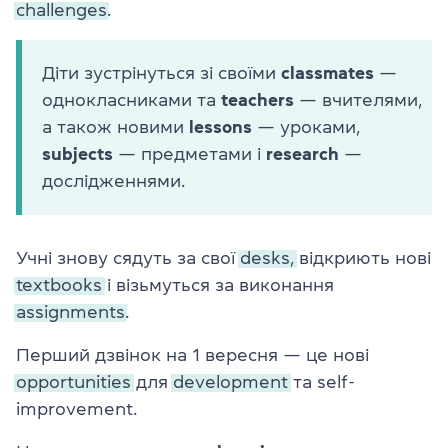
challenges.
Діти зустрінуться зі своїми
classmates
—
однокласниками та
teachers
— вчителями,
а також новими
lessons
— уроками,
subjects
— предметами і
research
—
дослідженнями.
Учні знову сядуть за свої
desks,
відкриють нові
textbooks
і візьмуться за виконання
assignments.
Перший дзвінок на 1 вересня — це нові
opportunities
для
development
та
self-
improvement.