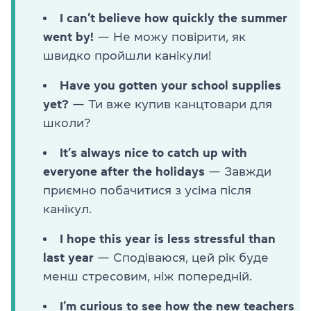
I can’t believe how quickly the summer
went by!
— Не можу повірити, як
швидко пройшли канікули!
Have you gotten your school supplies
yet?
— Ти вже купив канцтовари для
школи?
It’s always nice to catch up with
everyone after the holidays
— Завжди
приємно побачитися з усіма після
канікул.
I hope this year is less stressful than
last year
— Сподіваюся, цей рік буде
менш стресовим, ніж попередній.
I’m curious to see how the new teachers