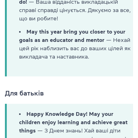
do!
— Ваша відданість викладацькій
справі справді цінується. Дякуємо за все,
що ви робите!
May this year bring you closer to your
goals as an educator and mentor
— Нехай
цей рік наблизить вас до ваших цілей як
викладача та наставника.
Для батьків
Happy Knowledge Day! May your
children enjoy learning and achieve great
things
— З Днем знань! Хай ваші діти