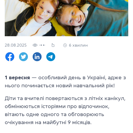
Перевірити
свій
рівень
Залишити заявку
Мова сайту
28.08.2025
6 хвилин
RU
UK
(044) 580 11 00
(050) 580 11 00
1 вересня
— особливий день в Україні, адже з
(063) 580 11 00
нього починається новий навчальний рік!
(098) 580 11 00
м. Київ, метро Золоті Ворота, вул. Ярославів Вал, 13/2-б, оф
Діти та вчителі повертаються з літніх канікул,
Дивитись на Google Maps
обмінюються історіями про відпочинок,
вітають одне одного та обговорюють
очікування на майбутні 9 місяців.