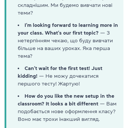
складнішим. Ми будемо вивчати нові
теми?
I’m looking forward to learning more in
your class. What’s our first topic?
— З
нетерпінням чекаю, що буду вивчати
більше на ваших уроках. Яка перша
тема?
Can’t wait for the first test! Just
kidding!
— Не можу дочекатися
першого тесту! Жартую!
How do you like the new setup in the
classroom? It looks a bit different
— Вам
подобається нове оформлення класу?
Воно має трохи інакший вигляд.