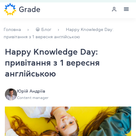
Меню
Головна
😀 Блог
Happy Knowledge Day:
привітання з 1 вересня англійською
Курси англійської
Happy Knowledge Day:
привітання з 1 вересня
Навчання для викладачів
англійською
Англійська для компаній
Підготовка до іспитів
Юрій Андріїв
Content manager
Екзаменаційний центр
Більше про нас