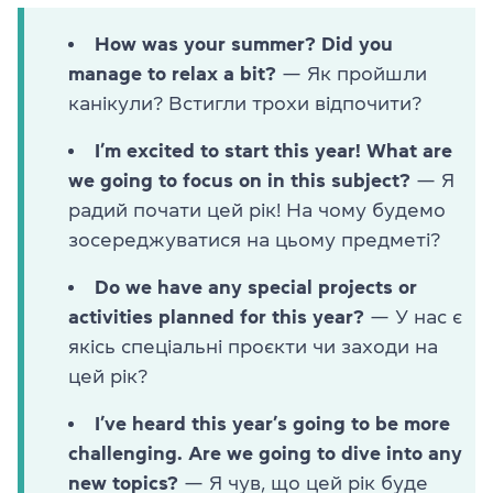
How was your summer? Did you
manage to relax a bit?
— Як пройшли
канікули? Встигли трохи відпочити?
I’m excited to start this year! What are
we going to focus on in this subject?
— Я
радий почати цей рік! На чому будемо
зосереджуватися на цьому предметі?
Do we have any special projects or
activities planned for this year?
— У нас є
якісь спеціальні проєкти чи заходи на
цей рік?
I’ve heard this year’s going to be more
challenging. Are we going to dive into any
new topics?
— Я чув, що цей рік буде