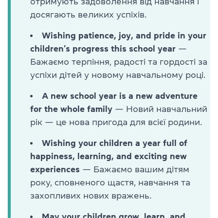
отримують задоволення від навчання і
досягають великих успіхів.
Wishing patience, joy, and pride in your
children’s progress this school year
—
Бажаємо терпіння, радості та гордості за
успіхи дітей у новому навчальному році.
A new school year is a new adventure
for the whole family
— Новий навчальний
рік — це нова пригода для всієї родини.
Wishing your children a year full of
happiness, learning, and exciting new
experiences
— Бажаємо вашим дітям
року, сповненого щастя, навчання та
захопливих нових вражень.
May your children grow, learn, and