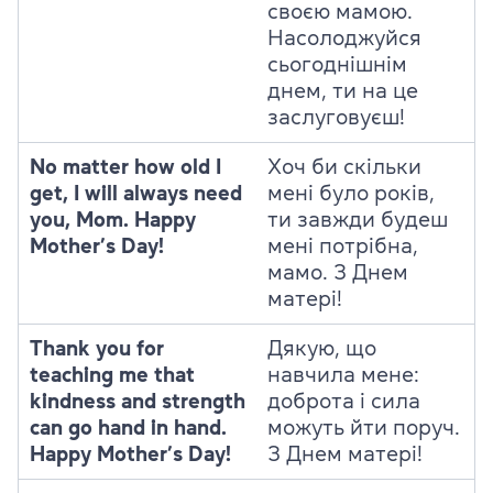
своєю мамою.
Насолоджуйся
сьогоднішнім
днем, ти на це
заслуговуєш!
No matter how old I
Хоч би скільки
get, I will always need
мені було років,
you, Mom. Happy
ти завжди будеш
Mother’s Day!
мені потрібна,
мамо. З Днем
матері!
Thank you for
Дякую, що
teaching me that
навчила мене:
kindness and strength
доброта і сила
can go hand in hand.
можуть йти поруч.
Happy Mother’s Day!
З Днем матері!