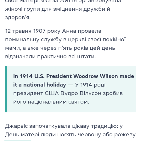
своєї матері, яка за життя організовувала
жіночі групи для зміцнення дружби й
здоров’я.
12 травня 1907 року Анна провела
поминальну службу в церкві своєї покійної
мами, а вже через п’ять років цей день
відзначали практично всі штати.
In 1914 U.S. President Woodrow Wilson made
it a national holiday
— У 1914 році
президент США Вудро Вільсон зробив
його національним святом.
Джарвіс започаткувала цікаву традицію: у
День матері люди носять червону або рожеву