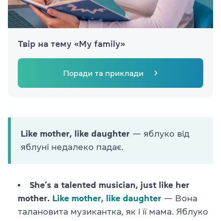
Твір на тему «My family»
Поради та приклади
Like mother, like daughter
— яблуко від
яблуні недалеко падає.
She’s a talented musician, just like her
mother.
Like mother, like daughter
— Вона
талановита музикантка, як і її мама. Яблуко