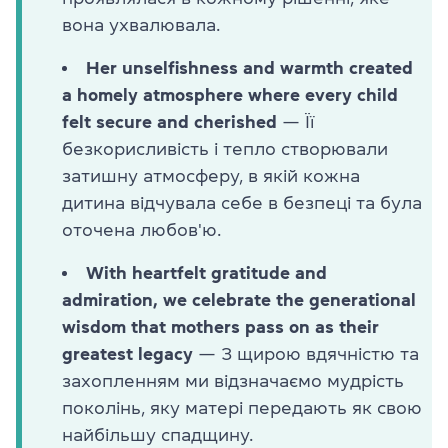
вона ухвалювала.
Her unselfishness and warmth created
a homely atmosphere where every child
felt secure and cherished
— Її
безкорисливість і тепло створювали
затишну атмосферу, в якій кожна
дитина відчувала себе в безпеці та була
оточена любов'ю.
With heartfelt gratitude and
admiration, we celebrate the generational
wisdom that mothers pass on as their
greatest legacy
— З щирою вдячністю та
захопленням ми відзначаємо мудрість
поколінь, яку матері передають як свою
найбільшу спадщину.