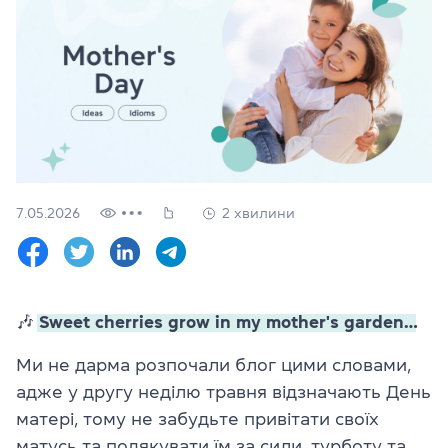
Перевірити
свій
рівень
Залишити заявку
Мова сайту
RU
UK
7.05.2026
2 хвилини
(044) 580 11 00
(050) 580 11 00
(063) 580 11 00
(098) 580 11 00
м. Київ, метро Золоті Ворота, вул. Ярославів Вал, 13/2-б, оф
🎶
Sweet cherries grow in my mother's garden…
Дивитись на Google Maps
Ми не дарма розпочали блог цими словами,
адже у другу неділю травня відзначають День
матері, тому не забудьте привітати своїх
матусь та подякувати їм за сили, турботу та