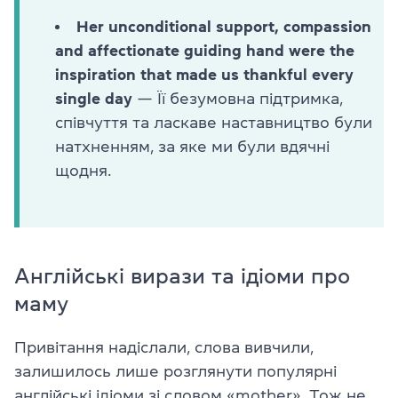
Her unconditional support, compassion
and affectionate guiding hand were the
inspiration that made us thankful every
single day
— Її безумовна підтримка,
співчуття та ласкаве наставництво були
натхненням, за яке ми були вдячні
щодня.
Англійські вирази та ідіоми про
маму
Привітання надіслали, слова вивчили,
залишилось лише розглянути популярні
англійські ідіоми зі словом «mother». Тож не