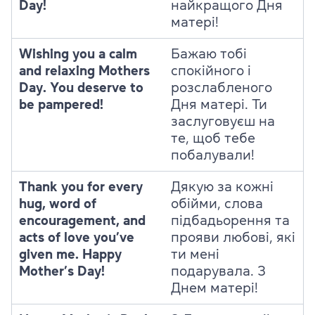
Day!
найкращого Дня
матері!
Wishing you a calm
Бажаю тобі
and relaxing Mothers
спокійного і
Day. You deserve to
розслабленого
be pampered!
Дня матері. Ти
заслуговуєш на
те, щоб тебе
побалували!
Thank you for every
Дякую за кожні
hug, word of
обійми, слова
encouragement, and
підбадьорення та
acts of love you’ve
прояви любові, які
given me. Happy
ти мені
Mother’s Day!
подарувала. З
Днем матері!