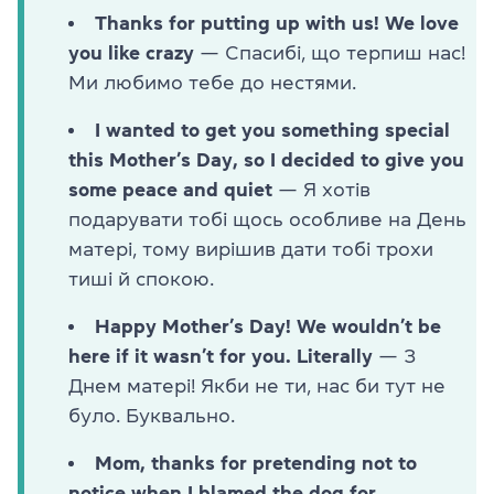
Thanks for putting up with us! We love
you like crazy
— Спасибі, що терпиш нас!
Ми любимо тебе до нестями.
I wanted to get you something special
this Mother’s Day, so I decided to give you
some peace and quiet
— Я хотів
подарувати тобі щось особливе на День
матері, тому вирішив дати тобі трохи
тиші й спокою.
Happy Mother’s Day! We wouldn’t be
here if it wasn’t for you. Literally
— З
Днем матері! Якби не ти, нас би тут не
було. Буквально.
Mom, thanks for pretending not to
notice when I blamed the dog for