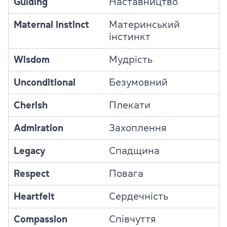
Guiding
Наставництво
Maternal instinct
Материнський
інстинкт
Wisdom
Мудрість
Unconditional
Безумовний
Cherish
Плекати
Admiration
Захоплення
Legacy
Спадщина
Respect
Повага
Heartfelt
Сердечність
Compassion
Співчуття