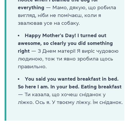
everything
— Мамо, дякую, що робила
вигляд, ніби не помічаєш, коли я
звалював усе на собаку.
Happy Mother's Day! I turned out
awesome, so clearly you did something
right
— З Днем матері! Я виріс чудовою
людиною, тож ти явно зробила щось
правильно.
You said you wanted breakfast in bed.
So here I am. In your bed. Eating breakfast
— Ти казала, що хочеш сніданок у
ліжко. Ось я. У твоєму ліжку. Їм сніданок.