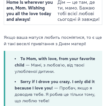
Home is wherever you
Дім — це там, де
are, Mom. Wishing
ти, мамо. Бажаю
you all the love today
тобі всієї любові
and always!
сьогодні й завжди!
Якщо ваша матуся любить посміятися, то є ще
й такі веселі привітання з Днем матері!
To Mom, with love, from your favorite
child
— Мамі, з любов'ю, від твоєї
улюбленої дитини.
Sorry if I drove you crazy. I only did it
because I love you!
— Пробач, якщо я
доводив тебе. Я робив це тільки тому,
що люблю тебе!