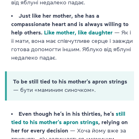
від яблуні недалеко падає.
Just like her mother, she has a
compassionate heart and is always willing to
help others.
Like mother, like daughter
— Як і
її мати, вона має співчутливе серце і завжди
готова допомогти іншим. Яблуко від яблуні
недалеко падає.
To be still tied to his mother’s apron strings
— бути «маминим синочком».
Even though he’s in his thirties, he’s
still
tied to his mother’s apron strings
, relying on
her for every decision
— Хоча йому вже за
тридцять, він залишається «маминим