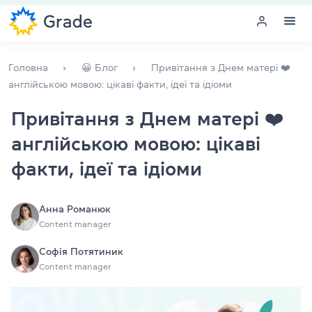
Меню
Головна
😀 Блог
Привітання з Днем матері ❤️
англійською мовою: цікаві факти, ідеї та ідіоми
Курси англійської
Привітання з Днем матері ❤️
англійською мовою: цікаві
Навчання для викладачів
факти, ідеї та ідіоми
Англійська для компаній
Підготовка до іспитів
Анна Романюк
Content manager
Екзаменаційний центр
Софія Потятиник
Content manager
Більше про нас