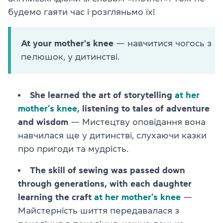
будемо гаяти час і розгляньмо їх!
At your mother's knee
— навчитися чогось з
пелюшок, у дитинстві.
She learned the art of storytelling
at her
mother’s knee,
listening to tales of adventure
and wisdom
— Мистецтву оповідання вона
навчилася ще у дитинстві, слухаючи казки
про пригоди та мудрість.
The skill of sewing was passed down
through generations, with each daughter
learning the craft
at her mother’s knee
—
Майстерність шиття передавалася з