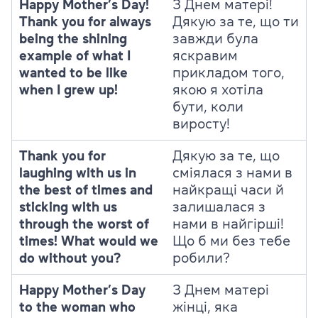
Happy Mother’s Day!
З Днем матері!
Thank you for always
Дякую за те, що ти
being the shining
завжди була
example of what I
яскравим
wanted to be like
прикладом того,
when I grew up!
якою я хотіла
бути, коли
виросту!
Thank you for
Дякую за те, що
laughing with us in
сміялася з нами в
the best of times and
найкращі часи й
sticking with us
залишалася з
through the worst of
нами в найгірші!
times! What would we
Що б ми без тебе
do without you?
робили?
Happy Mother’s Day
З Днем матері
to the woman who
жінці, яка