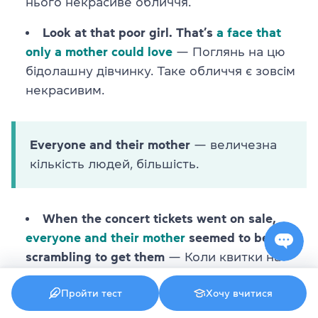
нього некрасиве обличчя.
Look at that poor girl. That’s
a face that
only a mother could love
— Поглянь на цю
бідолашну дівчинку. Таке обличчя є зовсім
некрасивим.
Everyone and their mother
— величезна
кількість людей, більшість.
When the concert tickets went on sale,
everyone and their mother
seemed to be
scrambling to get them
— Коли квитки на
концерт з’явилися у продажу, здавалося,
Пройти тест
Хочу вчитися
що абсолютно усі люди намагалися їх
дістати.