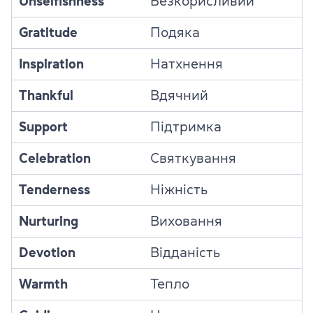
Unselfishness
Безкорисливий
Gratitude
Подяка
Inspiration
Натхнення
Thankful
Вдячний
Support
Підтримка
Celebration
Святкування
Tenderness
Ніжність
Nurturing
Виховання
Devotion
Відданість
Warmth
Тепло