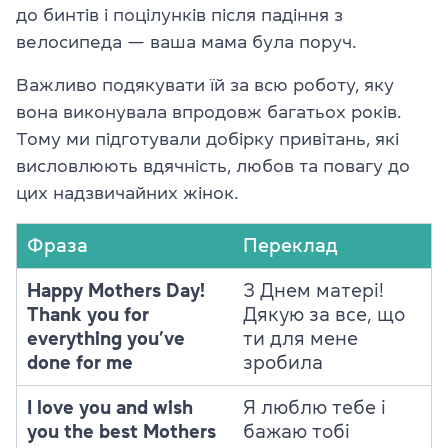
до бинтів і поцілунків після падіння з
велосипеда — ваша мама була поруч.
Важливо подякувати їй за всю роботу, яку
вона виконувала впродовж багатьох років.
Тому ми підготували добірку привітань, які
висловлюють вдячність, любов та повагу до
цих надзвичайних жінок.
Фраза
Переклад
Happy Mothers Day!
З Днем матері!
Thank you for
Дякую за все, що
everything you’ve
ти для мене
done for me
зробила
I love you and wish
Я люблю тебе і
you the best Mothers
бажаю тобі