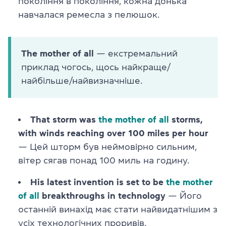
покоління в покоління, кожна донька
навчалася ремесла з пелюшок.
The mother of all
— екстремальний
приклад чогось, щось найкраще/
найбільше/найвизначніше.
That storm was
the mother of all
storms,
with winds reaching over 100 miles per hour
— Цей шторм був неймовірно сильним,
вітер сягав понад 100 миль на годину.
His latest invention is set to be
the mother
of all
breakthroughs in technology
— Його
останній винахід має стати найвидатнішим з
усіх технологічних проривів.