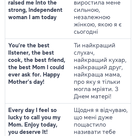
raised me into the
виростила мене
strong, independent
сильною,
woman I am today
незалежною
жінкою, якою я є
сьогодні
You’re the best
Ти найкращий
listener, the best
слухач,
cook, the best friend,
найкращий кухар,
the best Mom I could
найкращий друг,
ever ask for. Happy
найкраща мама,
Mother’s day!
про яку я тільки
могла мріяти. З
Днем матері!
Every day I feel so
Щодня я відчуваю,
lucky to call you my
що мені дуже
Mom. Enjoy today,
пощастило
you deserve it!
називати тебе