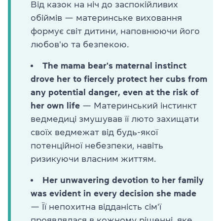
Від казок на ніч до заспокійливих
обіймів — материнське виховання
формує світ дитини, наповнюючи його
любов'ю та безпекою.
The mama bear's maternal instinct
drove her to fiercely protect her cubs from
any potential danger, even at the risk of
her own life
— Материнський інстинкт
ведмедиці змушував її люто захищати
своїх ведмежат від будь-якої
потенційної небезпеки, навіть
ризикуючи власним життям.
Her unwavering devotion to her family
was evident in every decision she made
— Її непохитна відданість сім'ї
проявлялася в кожному рішенні, яке