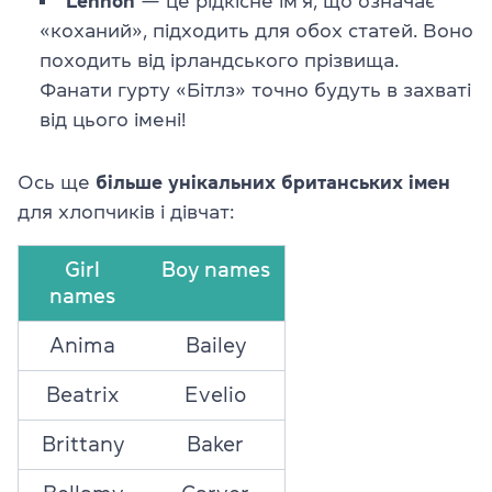
Lennon
— це рідкісне ім’я, що означає
«коханий», підходить для обох статей. Воно
походить від ірландського прізвища.
Фанати гурту «Бітлз» точно будуть в захваті
від цього імені!
Ось ще
більше унікальних британських імен
для хлопчиків і дівчат:
Girl
Boy names
names
Anima
Bailey
Beatrix
Evelio
Brittany
Baker