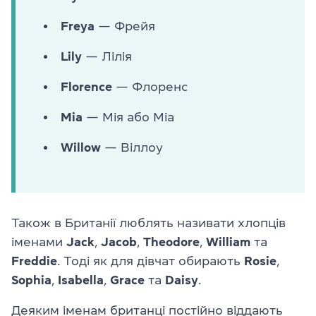
Freya
— Фрейя
Lily
— Лілія
Florence
— Флоренс
Mia
— Мія або Міа
Willow
— Віллоу
Також в Британії люблять називати хлопців
іменами
Jack
,
Jacob
,
Theodore
,
William
та
Freddie
. Тоді як для дівчат обирають
Rosie
,
Sophia
,
Isabella
,
Grace
та
Daisy
.
Деяким іменам британці постійно віддають