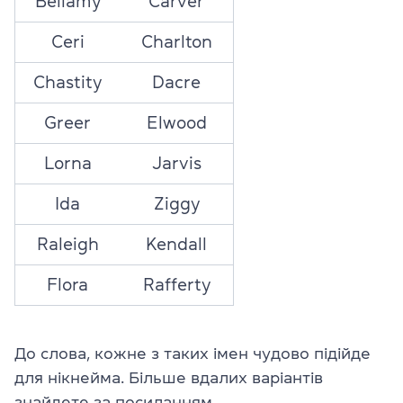
Bellamy
Carver
Ceri
Charlton
Chastity
Dacre
Greer
Elwood
Lorna
Jarvis
Ida
Ziggy
Raleigh
Kendall
Flora
Rafferty
До слова, кожне з таких імен чудово підійде
для нікнейма. Більше вдалих варіантів
знайдете за
посиланням
.