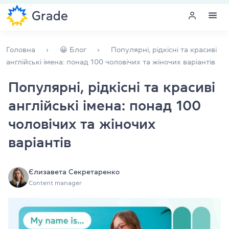
Меню
Головна
😀 Блог
Популярні, рідкісні та красиві
англійські імена: понад 100 чоловічих та жіночих варіантів
Курси англійської
Популярні, рідкісні та красиві
англійські імена: понад 100
Навчання для викладачів
чоловічих та жіночих
Англійська для компаній
варіантів
Підготовка до іспитів
Єлизавета Секретаренко
Екзаменаційний центр
Content manager
Більше про нас