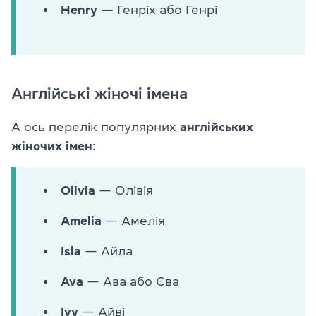
Henry
— Генріх або Генрі
Англійські жіночі імена
А ось перелік популярних
англійських
жіночих імен
:
Olivia
— Олівія
Amelia
— Амелія
Isla
— Айла
Ava
— Ава або Єва
Ivy
— Айві