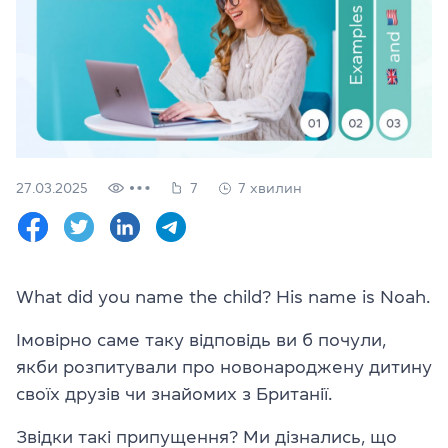
Перевірити
свій
рівень
Залишити заявку
Мова сайту
RU
UK
27.03.2025
7
7 хвилин
(044) 580 11 00
(050) 580 11 00
(063) 580 11 00
(098) 580 11 00
What did you name the child? His name is Noah.
м. Київ, метро Золоті Ворота, вул. Ярославів Вал, 13/2-б, оф
Дивитись на Google Maps
Імовірно саме таку відповідь ви б почули,
якби розпитували про новонароджену дитину
своїх друзів чи знайомих з Британії.
Звідки такі припущення? Ми дізнались, що