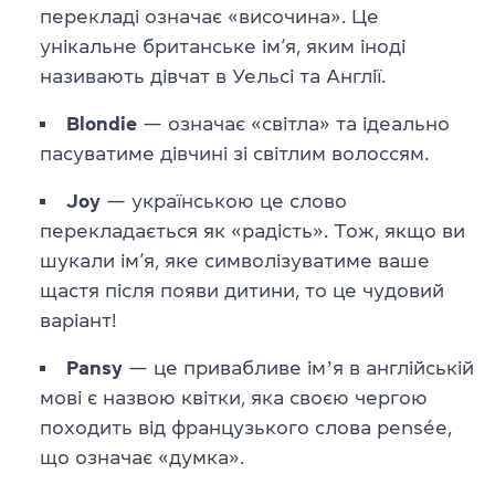
перекладі означає «височина». Це
унікальне британське ім’я, яким іноді
називають дівчат в Уельсі та Англії.
Blondie
— означає «світла» та ідеально
пасуватиме дівчині зі світлим волоссям.
Joy
— українською це слово
перекладається як «радість». Тож, якщо ви
шукали ім’я, яке символізуватиме ваше
щастя після появи дитини, то це чудовий
варіант!
Pansy
— це привабливе імʼя в англійській
мові є назвою квітки, яка своєю чергою
походить від французького слова pensée,
що означає «думка».