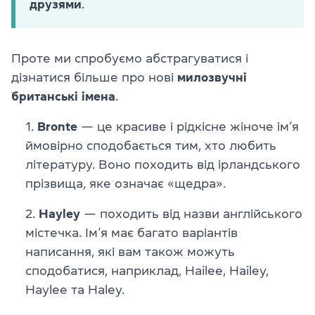
друзями
.
Проте ми спробуємо абстрагуватися і
дізнатися більше про нові
милозвучні
британські імена
.
Bronte
— це красиве і рідкісне жіноче ім’я
ймовірно сподобається тим, хто любить
літературу. Воно походить від ірландського
прізвища, яке означає «щедра».
Hayley
— походить від назви англійського
містечка. Ім’я має багато варіантів
написання, які вам також можуть
сподобатися, наприклад, Hailee, Hailey,
Haylee та Haley.