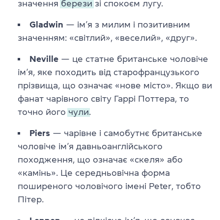
значення
берези
зі спокоєм лугу.
Gladwin
— ім’я з милим і позитивним
значенням: «світлий», «веселий», «друг».
Neville
— це статне британське чоловіче
ім’я, яке походить від старофранцузького
прізвища, що означає «нове місто». Якщо ви
фанат чарівного світу Гаррі Поттера, то
точно його
чули.
Piers
— чарівне і самобутнє британське
чоловіче ім’я давньоанглійського
походження, що означає «скеля» або
«камінь». Це середньовічна форма
поширеного чоловічого імені Peter, тобто
Пітер.