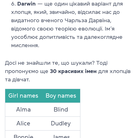
Darwin
— ще один цікавий варіант для
хлопця, який, звичайно, відсилає нас до
видатного вченого Чарльза Дарвіна,
відомого своєю теорією еволюції. Ім’я
уособлює допитливість та далекоглядне
мислення.
Досі не знайшли те, що шукали? Тоді
пропонуємо ще
30 красивих імен
для хлопців
та дівчат.
Girl names
Boy names
Alma
Blind
Alice
Dudley
Bonnie
James