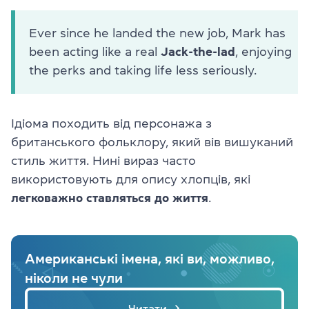
Ever since he landed the new job, Mark has
been acting like a real
Jack-the-lad
, enjoying
the perks and taking life less seriously.
Ідіома походить від персонажа з
британського фольклору, який вів вишуканий
стиль життя. Нині вираз часто
використовують для опису хлопців, які
легковажно ставляться до життя
.
Американські імена, які ви, можливо,
ніколи не чули
Читати