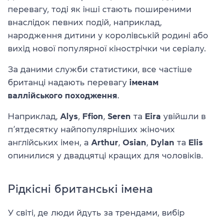
перевагу, тоді як інші стають поширеними
внаслідок певних подій, наприклад,
народження дитини у королівській родині або
вихід нової популярної кінострічки чи серіалу.
За даними служби статистики, все частіше
британці надають перевагу
іменам
валлійського походження
.
Наприклад,
Alys
,
Ffion
,
Seren
та
Eira
увійшли в
п’ятдесятку найпопулярніших жіночих
англійських імен, а
Arthur
,
Osian
,
Dylan
та
Elis
опинилися у двадцятці кращих для чоловіків.
Рідкісні британські імена
У світі, де люди йдуть за трендами, вибір