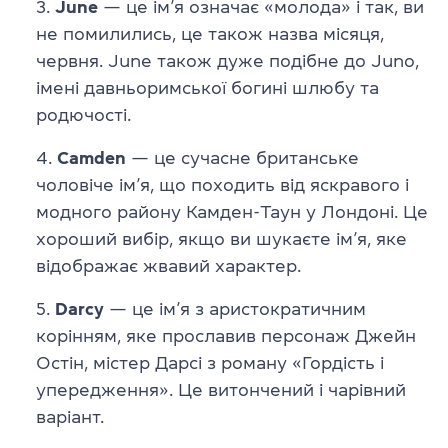
June
— це ім’я означає «молода» і так, ви
не помилились, це також назва місяця,
червня. June також дуже подібне до Juno,
імені давньоримської богині шлюбу та
родючості.
Camden
— це сучасне британське
чоловіче ім’я, що походить від яскравого і
модного району Камден-Таун у Лондоні. Це
хороший вибір, якщо ви шукаєте ім’я, яке
відображає жвавий характер.
Darcy
— це ім’я з аристократичним
корінням, яке прославив персонаж Джейн
Остін, містер Дарсі з роману «Гордість і
упередження». Це витончений і чарівний
варіант.