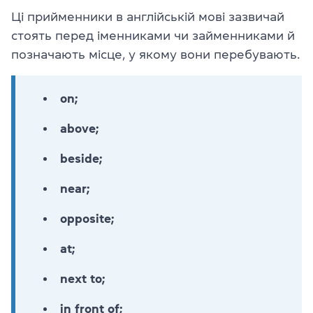
Ці прийменники в англійській мові зазвичай
стоять перед іменниками чи займенниками й
позначають місце, у якому вони перебувають.
on;
above;
beside;
near;
opposite;
at;
next to;
in front of;