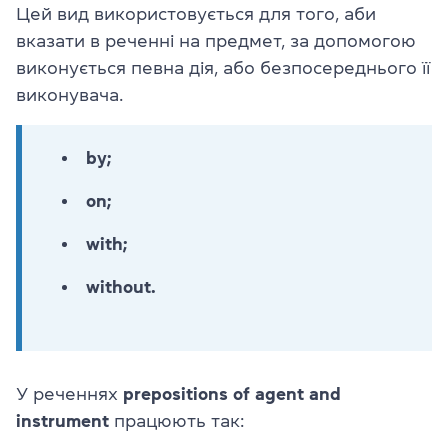
Цей вид використовується для того, аби
вказати в реченні на предмет, за допомогою
виконується певна дія, або безпосереднього її
виконувача.
by;
on;
with;
without.
У реченнях
prepositions of agent and
instrument
працюють так: