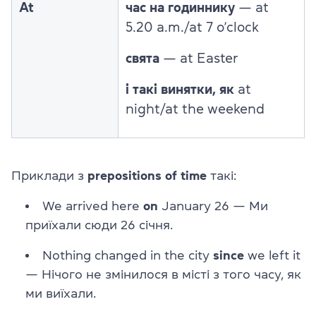
At
час на годиннику
— at
5.20 a.m./at 7 o’clock
свята
— at Easter
і такі винятки, як
at
night/at the weekend
Приклади з
prepositions of time
такі:
We arrived here
on
January 26 — Ми
приїхали сюди 26 січня.
Nothing changed in the city
since
we left it
— Нічого не змінилося в місті з того часу, як
ми виїхали.