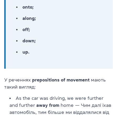
onto;
along;
off;
down;
up.
У реченнях
prepositions of movement
мають
такий вигляд:
As the car was driving, we were further
and further
away from
home — Чим далі їхав
автомобіль, тим більше ми віддалялися від