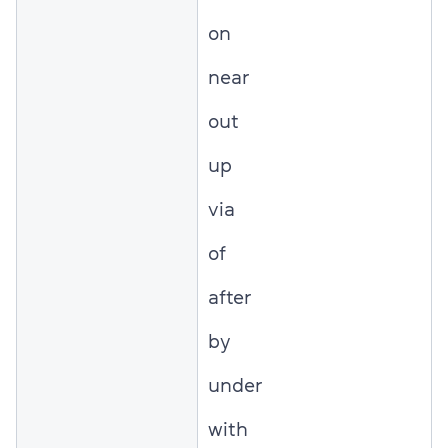
on
near
out
up
via
of
after
by
under
with