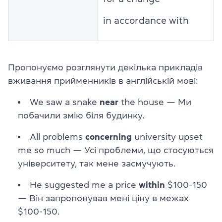
in accordance with
Пропонуємо розглянути декілька прикладів
вживання прийменників в англійській мові:
We saw a snake
near
the house — Ми
побачили змію біля будинку.
All problems
concerning
university upset
me so much — Усі проблеми, що стосуються
університету, так мене засмучують.
He suggested me a price
within
$100-150
— Він запропонував мені ціну в межах
$100-150.