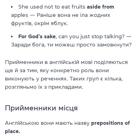
She used not to eat fruits
aside from
apples — Раніше вона не їла жодних
фруктів, окрім яблук.
For God’s sake
, can you just stop talking? —
Заради бога, ти можеш просто замовкнути?
Прийменники в англійській мові поділяються
ще й за тим, яку конкретно роль вони
виконують у реченнях. Таких груп є кілька,
розгляньмо їх з прикладами.
Прийменники місця
Англійською вони мають назву
prepositions of
place.