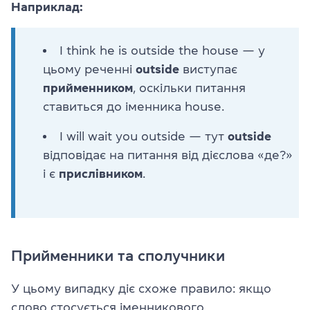
Наприклад:
I think he is outside the house — у
цьому реченні
outside
виступає
прийменником
, оскільки питання
ставиться до іменника house.
I will wait you outside — тут
outside
відповідає на питання від дієслова «де?»
і є
прислівником
.
Прийменники та сполучники
У цьому випадку діє схоже правило: якщо
слово стосується іменникового