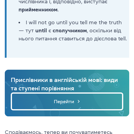
числівника і, відповідно, виступає
прийменником
.
I will not go until you tell me the truth
— тут
until
є
сполучником
, оскільки від
нього питання ставиться до дієслова tell.
Прислівники в англійській мові: види
та ступені порівняння
Перейти
Сподіваємось, тепер ви почуватиметесь