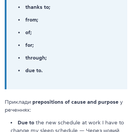
thanks to;
from;
of;
for;
through;
due to.
Приклади
prepositions of cause and purpose
у
реченнях:
Due to
the new schedule at work I have to
change my sleep schedule — Через новий