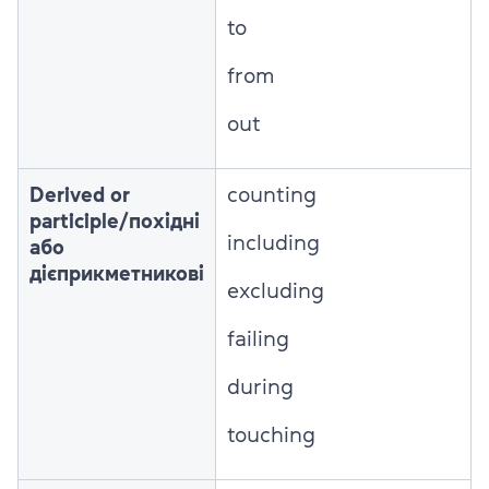
to
from
out
Derived or
counting
participle/похідні
including
або
дієприкметникові
excluding
failing
during
touching