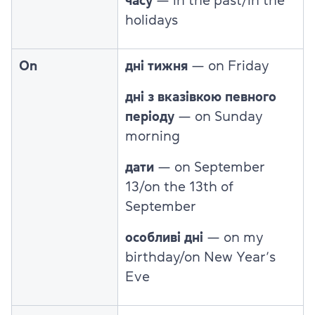
часу
— in the past/in the
holidays
On
дні тижня
— on Friday
дні з вказівкою певного
періоду
— on Sunday
morning
дати
— on September
13/on the 13th of
September
особливі дні
— on my
birthday/on New Year’s
Eve