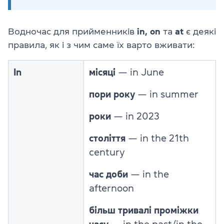
Водночас для прийменників
in, on
та
at
є деякі
правила, як і з чим саме їх варто вживати:
In
місяці
— in June
пори року
— in summer
роки
— in 2023
століття
— in the 21th
century
час доби
— in the
afternoon
більш тривалі проміжки