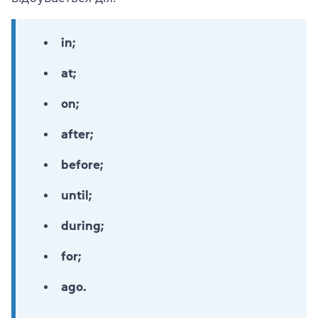
in;
at;
on;
after;
before;
until;
during;
for;
ago.