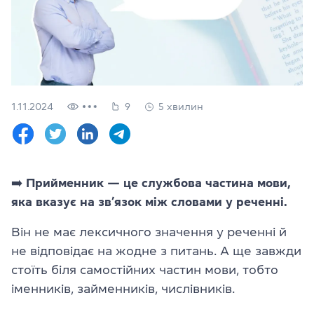
Перевірити
свій
рівень
Залишити заявку
Мова сайту
1.11.2024
9
5 хвилин
RU
UK
(044) 580 11 00
(050) 580 11 00
➡️
Прийменник — це службова частина мови,
(063) 580 11 00
яка вказує на зв’язок між словами у реченні.
(098) 580 11 00
м. Київ, метро Золоті Ворота, вул. Ярославів Вал, 13/2-б, оф
Він не має лексичного значення у реченні й
Дивитись на Google Maps
не відповідає на жодне з питань. А ще завжди
стоїть біля самостійних частин мови, тобто
іменників, займенників, числівників.