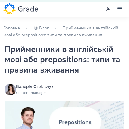
Меню
Головна
😀 Блог
Прийменники в англійській
мові або prepositions: типи та правила вживання
Курси англійської
Прийменники в англійській
мові або prepositions: типи та
Навчання для викладачів
правила вживання
Англійська для компаній
Підготовка до іспитів
Валерія Стрільчук
Content manager
Екзаменаційний центр
Більше про нас