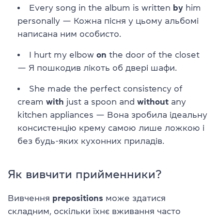
Every song in the album is written
by
him
personally — Кожна пісня у цьому альбомі
написана ним особисто.
I hurt my elbow
on
the door of the closet
— Я пошкодив лікоть об двері шафи.
She made the perfect consistency of
cream
with
just a spoon and
without
any
kitchen appliances — Вона зробила ідеальну
консистенцію крему самою лише ложкою і
без будь-яких кухонних приладів.
Як вивчити прийменники?
Вивчення
prepositions
може здатися
складним, оскільки їхнє вживання часто