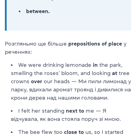
between.
Розгляньмо ще більше
prepositions of place
у
реченнях:
We were drinking lemonade
in
the park,
smelling the roses’ bloom, and looking
at
tree
crowns
over
our heads — Ми пили лимонад у
парку, вдихали аромат троянд і дивилися на
крони дерев над нашими головами.
I felt her standing
next to
me — Я
відчувала, як вона стояла поруч зі мною.
The bee flew too
close to
us, so I started