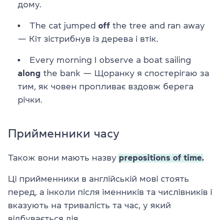
дому.
The cat jumped
off
the tree and ran away
— Кіт зістрибнув із дерева і втік.
Every morning I observe a boat sailing
along
the bank — Щоранку я спостерігаю за
тим, як човен пропливає вздовж берега
річки.
Прийменники часу
Також вони мають назву
prepositions of time.
Ці прийменники в англійській мові стоять
перед, а інколи після іменників та числівників і
вказують на тривалість та час, у який
відбувається дія.