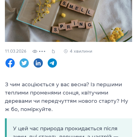
Перевірити
свій
рівень
Залишити заявку
Мова сайту
RU
UK
11.03.2026
4 хвилини
(044) 580 11 00
(050) 580 11 00
(063) 580 11 00
З чим асоціюється у вас весна? Із першими
(098) 580 11 00
теплими променями сонця, квітучими
м. Київ, метро Золоті Ворота, вул. Ярославів Вал, 13/2-б, оф
деревами чи передчуттям нового старту? Ну
Дивитись на Google Maps
ж бо, поміркуйте.
У цей час природа прокидається після
зими, дні стають довшими, а настрій —