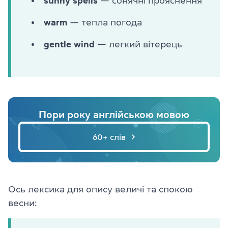
sunny
spells
— сонячні прояснення
warm
— тепла погода
gentle
wind
— легкий вітерець
Пори року англійською мовою
60+ слів
Ось лексика для опису величі та спокою
весни: