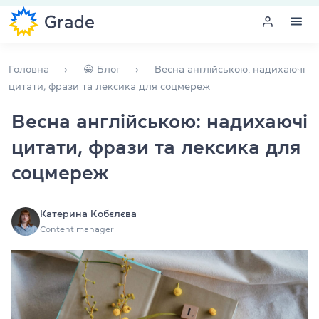
Меню
Головна
😀 Блог
Весна англійською: надихаючі
цитати, фрази та лексика для соцмереж
Курси англійської
Весна англійською: надихаючі
цитати, фрази та лексика для
Навчання для викладачів
соцмереж
Англійська для компаній
Підготовка до іспитів
Катерина Кобєлєва
Content manager
Екзаменаційний центр
Більше про нас