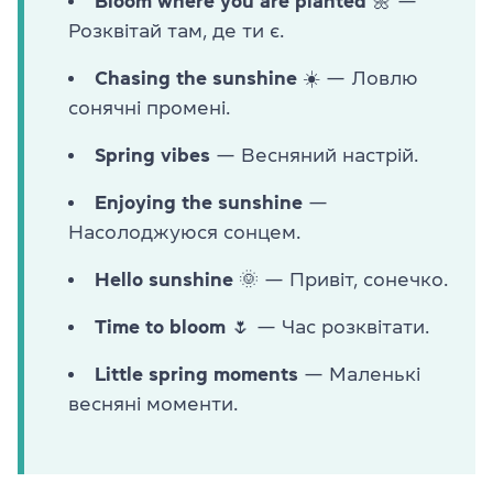
Bloom where you are planted 🌼
—
Розквітай там, де ти є.
Chasing the sunshine ☀️
— Ловлю
сонячні промені.
Spring vibes
— Весняний настрій.
Enjoying the sunshine
—
Насолоджуюся сонцем.
Hello sunshine 🌞
— Привіт, сонечко.
Time to bloom 🌷
— Час розквітати.
Little spring moments
— Маленькі
весняні моменти.