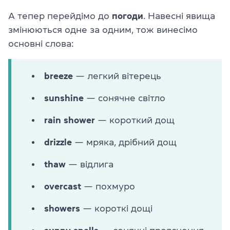
А тепер перейдімо до
погоди
. Навесні явища
змінюються одне за одним, тож винесімо
основні слова:
breeze
— легкий вітерець
sunshine
— сонячне світло
rain shower
— короткий дощ
drizzle
— мряка, дрібний дощ
thaw
— відлига
overcast
— похмуро
showers
— короткі дощі