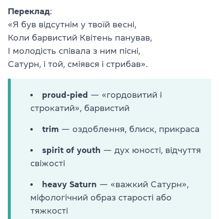
Переклад
:
«Я був відсутнім у твоїй весні,
Коли барвистий Квітень панував,
І молодість співала з ним пісні,
Сатурн, і той, сміявся і стрибав».
proud-pied
— «гордовитий і
строкатий», барвистий
trim
— оздоблення, блиск, прикраса
spirit of youth
— дух юності, відчуття
свіжості
heavy Saturn
— «важкий Сатурн»,
міфологічний образ старості або
тяжкості