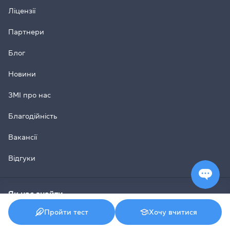
Ліцензії
Партнери
Блог
Новини
ЗМІ про нас
Благодійність
Вакансії
Відгуки
Як нас знайти
Пройти тест
Хочу вчитися
Київ, 01054, Україна
Метро Золоті Ворота, вул. Ярославів Вал, 13/2-б, офіс 32