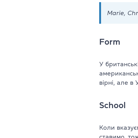
Marie, Chr
Form
У британські
американськ
вірні, але 
School
Коли вказує
ставимо, то