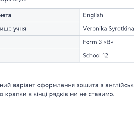
TKT Module 2
glish
мета
English
TKT Module 3
звище учня
Veronika Syrotkin
TKT Module YL
Form 3 «В»
Іспити Cambridge English
School 12
YLE Starters, Movers, Flyers
 програма
A2 Key (KET) + for Schools
ний варіант оформлення зошита з англійськ
B1 Preliminary (PET) + for School
 крапки в кінці рядків ми не ставимо.
ської мови
B2 First (FCE) + for Schools
ю
C1 Advanced (CAE)
C2 Proficiency (CPE)