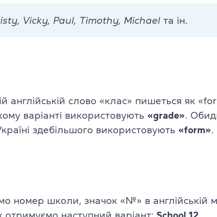
Про іспит TOEFL
isty, Vicky, Paul, Timothy, Michael
та ін.
й англійській слово «клас» пишеться як «for
ому варіанті використовують
«grade»
. Обид
в Україні здебільшого використовують
«form»
.
мо номер школи, значок «№» в англійській м
ж отримуємо наступний варіант:
School 12
.