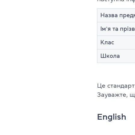
Cambridge En
Назва пред
Linguaskill
Імʼя та прі
IELTS
Клас
TOEFL iBT
Школа
Партнерська
Головна
Це стандарт
Зауважте, що
Курси англій
Про компані
English
Ліцензії