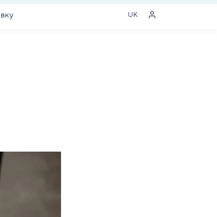
явку
UK