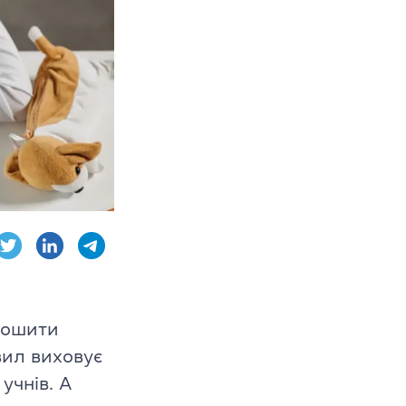
 CPE
dge English
зошити
вил виховує
в
учнів. А