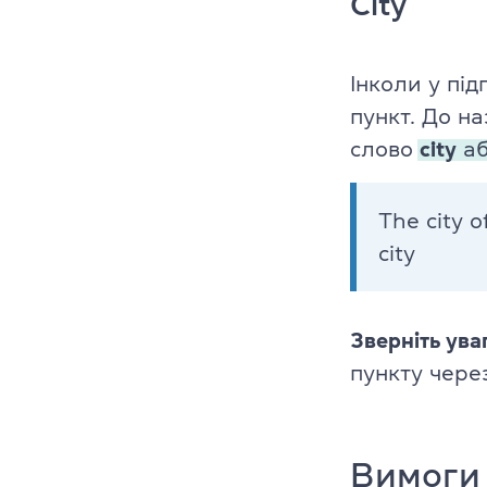
City
Інколи у під
пункт. До н
слово
city
а
The city 
city
Зверніть ува
пункту через
Вимоги 