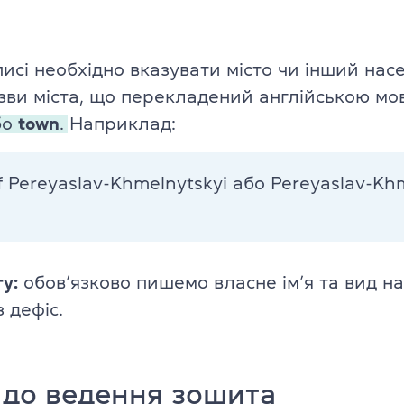
писі необхідно вказувати місто чи інший на
азви міста, що перекладений англійською м
бо
town
.
Наприклад:
of Pereyaslav-Khmelnytskyi або Pereyaslav-Kh
гу:
обов’язково пишемо власне ім’я та вид н
 дефіс.
до ведення зошита