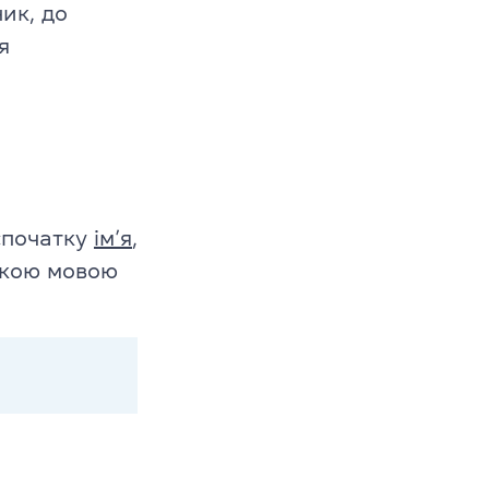
ик, до
я
 спочатку
ім’я
,
ською мовою