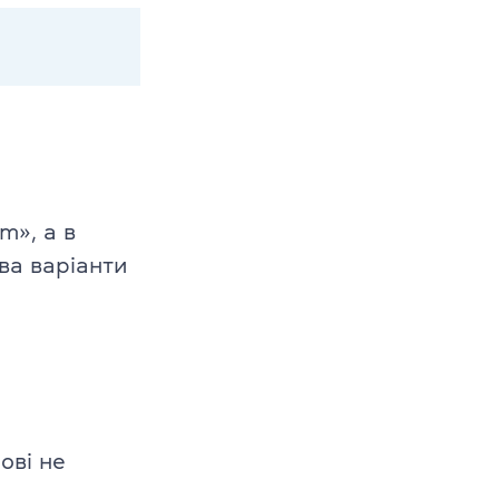
m», а в
ва варіанти
ові не