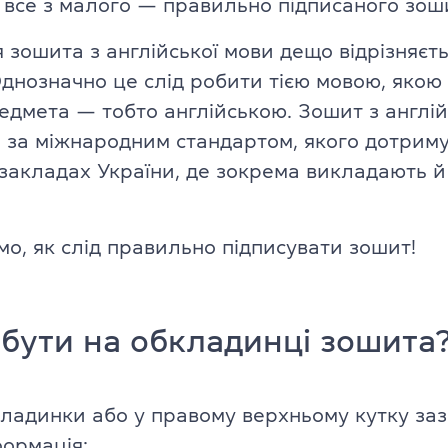
 все з малого — правильно підписаного зош
Англійська для дітей 11–12 рокі
ade University
зошита з англійської мови дещо відрізняєть
Літній експрес-курс для дітей 6
Однозначно це слід робити тією мовою, якою
едмета — тобто англійською. Зошит з англій
Літній експрес-курс для дітей 1
я за міжнародним стандартом, якого дотриму
Всі модулі DELTA
закладах України, де зокрема викладають й 
DELTA Module 1
rs (для дітей)
мо, як слід правильно підписувати зошит!
DELTA Module 2
 (для підлітків)
DELTA Module 3
E (для дорослих)
бути на обкладинці зошита
Підготовка до TKT
ладачів)
TKT Module 1
кладинки або у правому верхньому кутку за
икладачів)
формація: