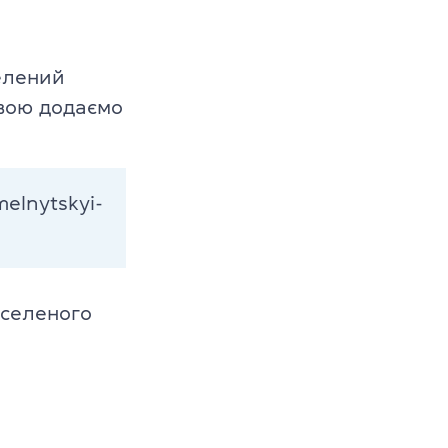
селений
овою додаємо
melnytskyi-
аселеного