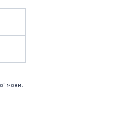
a
ої мови.
s