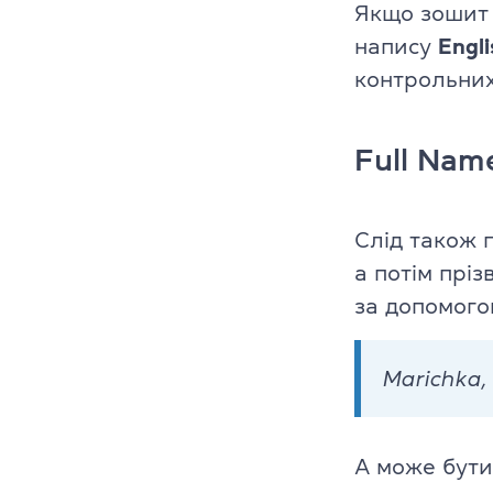
Викладачі
Якщо зошит 
напису
Engli
Благодійніст
контрольних
Блог
Full Nam
Партнери
Новини
Слід також 
а потім прі
Вакансії
за допомого
Контакти
Marichka, 
А може бути