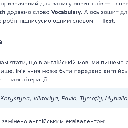
призначений для запису нових слів — словн
TKT Modules 1, 2, 3, YL, CLIL
sh
додаємо слово
Vocabulary
. А ось зошит дл
ь
 робіт підписуємо одним словом —
Test
.
DELTA Module 1
Умови реєстрації
e
Іспити в Польщі
пам’ятати, що в англійській мові ми пишемо
Підготовка до IELTS
звище. Ім’я учня може бути передано англій
ю транслітерації:
Пробний тест IELTS
Про іспит IELTS
Khrystyna, Viktoriya, Pavlo, Tymofiy, Myhailo
Підготовка до TOEFL
Пробний тест TOEFL
 замінено англійським еквівалентом: