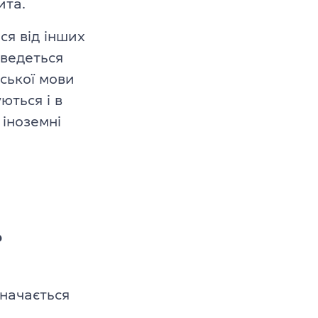
ита.
в
ся від інших
–10 років
 ведеться
ської мови
1–12 років
ються і в
іноземні
?
значається