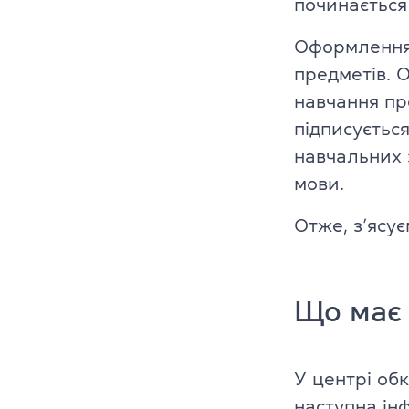
починається
Платформа Gr
Оформлення 
предметів. 
IELTS
навчання пр
ТOEFL
підписуєтьс
навчальних 
НМТ
мови.
Young Learne
Отже, з’ясує
KET, PET, FCE
FCE, CAE, CP
Що має 
TKT (для вик
У центрі об
DELTA (для в
наступна ін