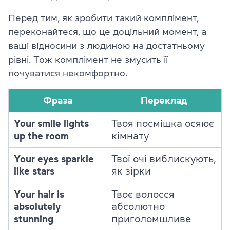
Перед тим, як зробити такий комплімент,
переконайтеся, що це доцільний момент, а
ваші відносини з людиною на достатньому
рівні. Тож комплімент не змусить її
почуватися некомфортно.
Фраза
Переклад
Your smile lights
Твоя посмішка осяює
up the room
кімнату
Your eyes sparkle
Твої очі виблискують,
like stars
як зірки
Your hair is
Твоє волосся
absolutely
абсолютно
stunning
приголомшливе