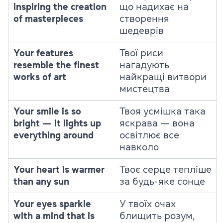
inspiring the creation
що надихає на
of masterpieces
створення
шедеврів
Your features
Твої риси
resemble the finest
нагадують
works of art
найкращі витвори
мистецтва
Your smile is so
Твоя усмішка така
bright — it lights up
яскрава — вона
everything around
освітлює все
навколо
Your heart is warmer
Твоє серце тепліше
than any sun
за будь-яке сонце
Your eyes sparkle
У твоїх очах
with a mind that is
блищить розум,