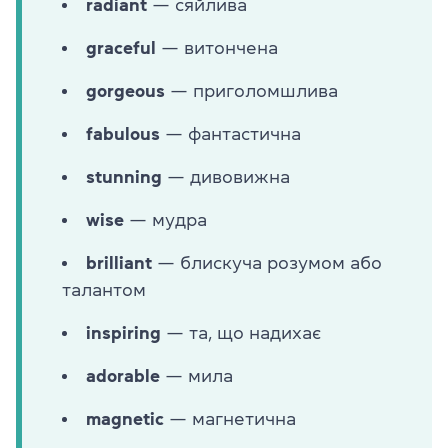
radiant
— сяйлива
graceful
— витончена
gorgeous
— приголомшлива
fabulous
— фантастична
stunning
— дивовижна
wise
— мудра
brilliant
— блискуча розумом або
талантом
inspiring
— та, що надихає
adorable
— мила
magnetic
— магнетична