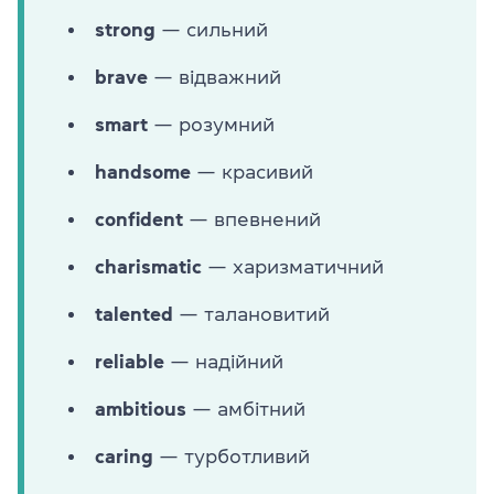
strong
— сильний
brave
— відважний
smart
— розумний
handsome
— красивий
confident
— впевнений
charismatic
— харизматичний
talented
— талановитий
reliable
— надійний
ambitious
— амбітний
caring
— турботливий