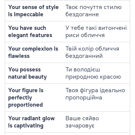
Your sense of style
Твоє почуття стилю
is impeccable
бездоганне
You have such
У тебе такі витончені
elegant features
риси обличчя
Your complexion is
Твій колір обличчя
flawless
бездоганний
You possess
Ти володієш
natural beauty
природною красою
Your figure is
Твоя фігура ідеально
perfectly
пропорційна
proportioned
Your radiant glow
Ваше сяйво
is captivating
зачаровує