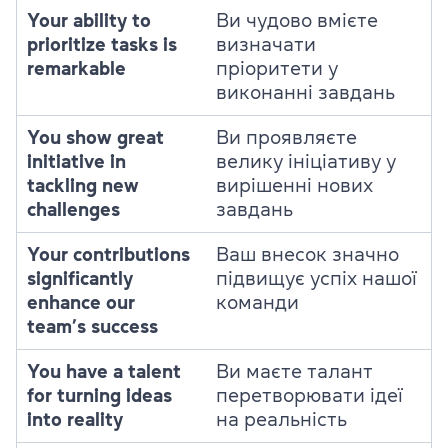
Your ability to
Ви чудово вмієте
prioritize tasks is
визначати
remarkable
пріоритети у
виконанні завдань
You show great
Ви проявляєте
initiative in
велику ініціативу у
tackling new
вирішенні нових
challenges
завдань
Your contributions
Ваш внесок значно
significantly
підвищує успіх нашої
enhance our
команди
team’s success
You have a talent
Ви маєте талант
for turning ideas
перетворювати ідеї
into reality
на реальність