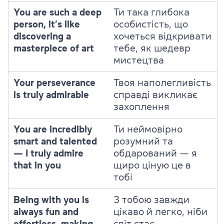
You are such a deep
Ти така глибока
person, it’s like
особистість, що
discovering a
хочеться відкривати
masterpiece of art
тебе, як шедевр
мистецтва
Your perseverance
Твоя наполегливість
is truly admirable
справді викликає
захоплення
You are incredibly
Ти неймовірно
smart and talented
розумний та
— I truly admire
обдарований — я
that in you
щиро ціную це в
тобі
Being with you is
З тобою завжди
always fun and
цікаво й легко, ніби
effortless, making
світ стає