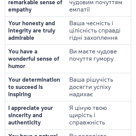
remarkable sense of
чудовим почуттям
empathy
емпатії
Your honesty and
Ваша чесність і
integrity are truly
цілісність справді
admirable
гідні захоплення
You have a
Ви маєте чудове
wonderful sense of
почуття гумору
humor
Your determination
Ваша рішучість
to succeed is
досягти успіху
inspiring
надихає
I appreciate your
Я ціную твою
sincerity and
щирість і
authenticity
справжність