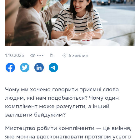
Перевірити
свій
рівень
Залишити заявку
Мова сайту
RU
UK
1.10.2025
6 хвилин
(044) 580 11 00
(050) 580 11 00
(063) 580 11 00
Чому ми хочемо говорити приємні слова
(098) 580 11 00
людям, які нам подобаються? Чому один
м. Київ, метро Золоті Ворота, вул. Ярославів Вал, 13/2-б, оф
Дивитись на Google Maps
комплімент може розчулити, а інший
залишити байдужим?
Мистецтво робити компліменти — це вміння,
яке можна вдосконалювати протягом усього