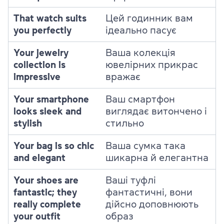
That watch suits
Цей годинник вам
you perfectly
ідеально пасує
Your jewelry
Ваша колекція
collection is
ювелірних прикрас
impressive
вражає
Your smartphone
Ваш смартфон
looks sleek and
виглядає витончено і
stylish
стильно
Your bag is so chic
Ваша сумка така
and elegant
шикарна й елегантна
Your shoes are
Ваші туфлі
fantastic; they
фантастичні, вони
really complete
дійсно доповнюють
your outfit
образ