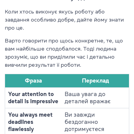
Коли хтось виконує якусь роботу або
завдання особливо добре, дайте йому знати
про це.
Варто говорити про щось конкретне, те, що
вам найбільше сподобалося. Тоді людина
зрозуміє, що ви приділили час і детально
вивчили результат її роботи.
Фраза
Переклад
Your attention to
Ваша увага до
detail is impressive
деталей вражає
You always meet
Ви завжди
deadlines
бездоганно
flawlessly
дотримуєтеся