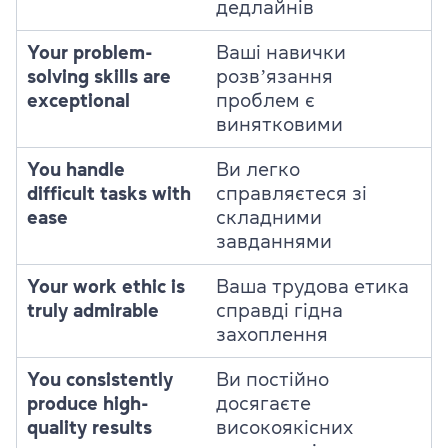
дедлайнів
Your problem-
Ваші навички
solving skills are
розвʼязання
exceptional
проблем є
винятковими
You handle
Ви легко
difficult tasks with
справляєтеся зі
ease
складними
завданнями
Your work ethic is
Ваша трудова етика
truly admirable
справді гідна
захоплення
You consistently
Ви постійно
produce high-
досягаєте
quality results
високоякісних