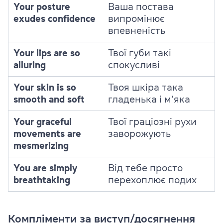
Your posture
Ваша постава
exudes confidence
випромінює
впевненість
Your lips are so
Твої губи такі
alluring
спокусливі
Your skin is so
Твоя шкіра така
smooth and soft
гладенька і м’яка
Your graceful
Твої граціозні рухи
movements are
заворожують
mesmerizing
You are simply
Від тебе просто
breathtaking
перехоплює подих
Компліменти за виступ/досягнення