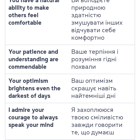
You have a natural
Ви володієте
ability to make
природною
others feel
здатністю
comfortable
змушувати інших
відчувати себе
комфортно
Your patience and
Ваше терпіння і
understanding are
розуміння гідні
commendable
похвали
Your optimism
Ваш оптимізм
brightens even the
скрашує навіть
darkest of days
найтемніші дні
I admire your
Я захоплююся
courage to always
твоєю сміливістю
speak your mind
завжди говорити
те, що думаєш