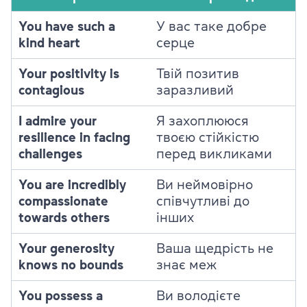
You have such a
У вас таке добре
kind heart
серце
Your positivity is
Твій позитив
contagious
заразливий
I admire your
Я захоплююся
resilience in facing
твоєю стійкістю
challenges
перед викликами
You are incredibly
Ви неймовірно
compassionate
співчутливі до
towards others
інших
Your generosity
Ваша щедрість не
knows no bounds
знає меж
You possess a
Ви володієте