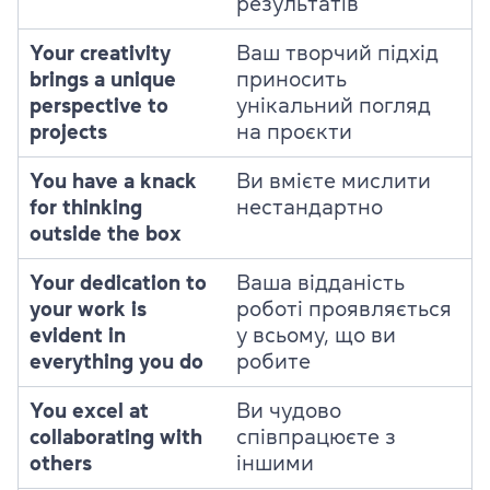
результатів
Your creativity
Ваш творчий підхід
brings a unique
приносить
perspective to
унікальний погляд
projects
на проєкти
You have a knack
Ви вмієте мислити
for thinking
нестандартно
outside the box
Your dedication to
Ваша відданість
your work is
роботі проявляється
evident in
у всьому, що ви
everything you do
робите
You excel at
Ви чудово
collaborating with
співпрацюєте з
others
іншими