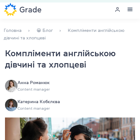
Меню
Головна
😀 Блог
Компліменти англійською
дівчині та хлопцеві
Курси англійської
Компліменти англійською
дівчині та хлопцеві
Навчання для викладачів
Англійська для компаній
Анна Романюк
Content manager
Підготовка до іспитів
Катерина Кобєлєва
Екзаменаційний центр
Content manager
Більше про нас