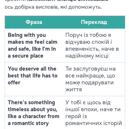
ось добірка висловів, які допоможуть.
Фраза
Переклад
Being with you
Поруч із тобою я
makes me feel calm
відчуваю спокій і
and safe, like I’m in
впевненість, наче в
a secure place
надійному місці
You deserve all the
Ти заслуговуєш на
best that life has to
все найкраще, що
offer
може подарувати
життя
There’s something
У тобі є щось від
timeless about you,
іншої епохи, наче ти
like a character from
герой із
a romantic story
романтичних історій