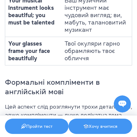
Your musical
Ваш музичний
instrument looks
інструмент має
beautiful; you
чудовий вигляд; ви,
must be talented
мабуть, талановитий
музикант
Your glasses
Твої окуляри гарно
frame your face
обрамляють твоє
beautifully
обличчя
Формальні компліменти в
англійській мові
Цей аспект слід розглянути трохи детальніше,
адже компліменти — дуже делікатна тема,
тим паче під час ділового спілкування.
Пройти тест
Хочу вчитися
Уникайте показовості, фамільярності та