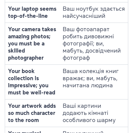
Your laptop seems
Ваш ноутбук здається
top-of-the-line
найсучасніший
Your camera takes
Ваш фотоапарат
amazing photos;
робить дивовижні
you must be a
фотографії; ви,
skilled
мабуть, досвідчений
photographer
фотограф
Your book
Ваша колекція книг
collection is
вражає; ви, мабуть,
impressive; you
начитана людина
must be well-read
Your artwork adds
Ваші картини
so much character
додають кімнаті
to the room
особливого шарму