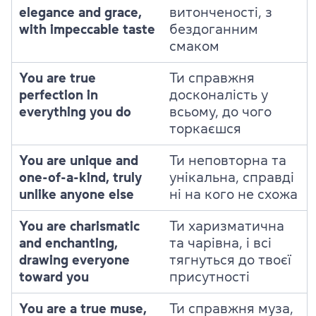
elegance and grace,
витонченості, з
with impeccable taste
бездоганним
смаком
You are true
Ти справжня
perfection in
досконалість у
everything you do
всьому, до чого
торкаєшся
You are unique and
Ти неповторна та
one-of-a-kind, truly
унікальна, справді
unlike anyone else
ні на кого не схожа
You are charismatic
Ти харизматична
and enchanting,
та чарівна, і всі
drawing everyone
тягнуться до твоєї
toward you
присутності
You are a true muse,
Ти справжня муза,