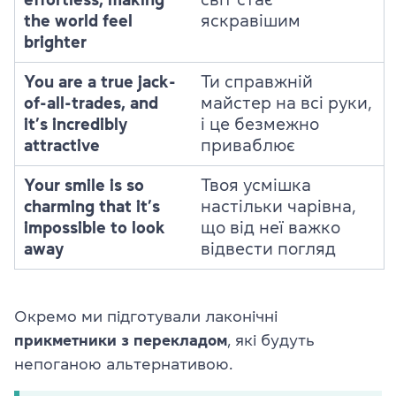
the world feel
яскравішим
brighter
You are a true jack-
Ти справжній
of-all-trades, and
майстер на всі руки,
it’s incredibly
і це безмежно
attractive
приваблює
Your smile is so
Твоя усмішка
charming that it’s
настільки чарівна,
impossible to look
що від неї важко
away
відвести погляд
Окремо ми підготували лаконічні
прикметники з перекладом
, які будуть
непоганою альтернативою.